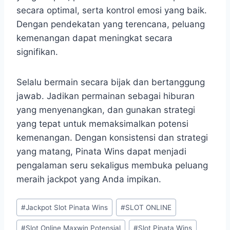
secara optimal, serta kontrol emosi yang baik.
Dengan pendekatan yang terencana, peluang
kemenangan dapat meningkat secara
signifikan.
Selalu bermain secara bijak dan bertanggung
jawab. Jadikan permainan sebagai hiburan
yang menyenangkan, dan gunakan strategi
yang tepat untuk memaksimalkan potensi
kemenangan. Dengan konsistensi dan strategi
yang matang, Pinata Wins dapat menjadi
pengalaman seru sekaligus membuka peluang
meraih jackpot yang Anda impikan.
Post
#
Jackpot Slot Pinata Wins
#
SLOT ONLINE
Tags:
#
Slot Online Maxwin Potensial
#
Slot Pinata Wins