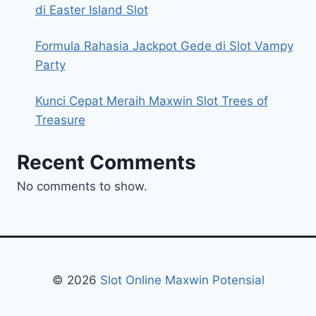
di Easter Island Slot
Formula Rahasia Jackpot Gede di Slot Vampy
Party
Kunci Cepat Meraih Maxwin Slot Trees of
Treasure
Recent Comments
No comments to show.
© 2026
Slot Online Maxwin Potensial