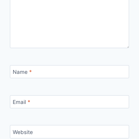
Name
*
Email
*
Website