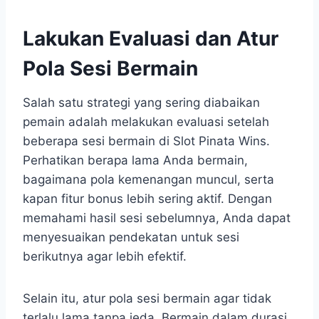
Lakukan Evaluasi dan Atur
Pola Sesi Bermain
Salah satu strategi yang sering diabaikan
pemain adalah melakukan evaluasi setelah
beberapa sesi bermain di Slot Pinata Wins.
Perhatikan berapa lama Anda bermain,
bagaimana pola kemenangan muncul, serta
kapan fitur bonus lebih sering aktif. Dengan
memahami hasil sesi sebelumnya, Anda dapat
menyesuaikan pendekatan untuk sesi
berikutnya agar lebih efektif.
Selain itu, atur pola sesi bermain agar tidak
terlalu lama tanpa jeda. Bermain dalam durasi