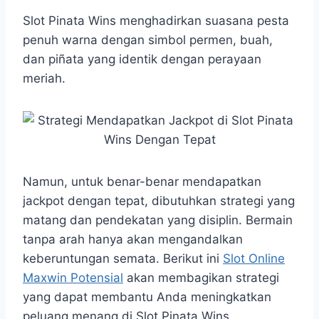
h
a
e
e
k
i
h
a
c
s
l
y
n
a
Slot Pinata Wins menghadirkan suasana pesta
t
e
s
e
p
e
r
penuh warna dengan simbol permen, buah,
s
b
e
g
e
e
dan piñata yang identik dengan perayaan
A
o
n
r
meriah.
p
o
g
a
p
k
e
m
r
Namun, untuk benar-benar mendapatkan
jackpot dengan tepat, dibutuhkan strategi yang
matang dan pendekatan yang disiplin. Bermain
tanpa arah hanya akan mengandalkan
keberuntungan semata. Berikut ini
Slot Online
Maxwin Potensial
akan membagikan strategi
yang dapat membantu Anda meningkatkan
peluang menang di Slot Pinata Wins.