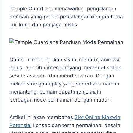
h
a
e
e
k
i
h
a
c
s
l
y
n
a
Temple Guardians menawarkan pengalaman
t
e
s
e
p
e
r
bermain yang penuh petualangan dengan tema
s
b
e
g
e
e
kuil kuno dan penjaga mistis.
A
o
n
r
p
o
g
a
p
k
e
m
r
Game ini menonjolkan visual menarik, animasi
halus, dan fitur interaktif yang membuat setiap
sesi terasa seru dan mendebarkan. Dengan
mekanisme gameplay yang sederhana namun
menantang, pemain dapat menjelajahi
berbagai mode permainan dengan mudah.
Artikel ini akan membahas
Slot Online Maxwin
Potensial
konsep dan tema permainan, desain