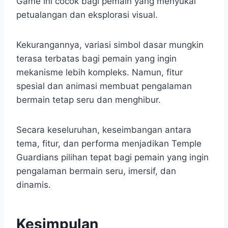
Game ini cocok bagi pemain yang menyukai
petualangan dan eksplorasi visual.
Kekurangannya, variasi simbol dasar mungkin
terasa terbatas bagi pemain yang ingin
mekanisme lebih kompleks. Namun, fitur
spesial dan animasi membuat pengalaman
bermain tetap seru dan menghibur.
Secara keseluruhan, keseimbangan antara
tema, fitur, dan performa menjadikan Temple
Guardians pilihan tepat bagi pemain yang ingin
pengalaman bermain seru, imersif, dan
dinamis.
Kesimpulan