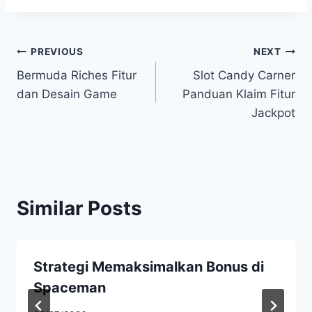
Post
PREVIOUS
NEXT
Bermuda Riches Fitur
Slot Candy Carner
navigation
dan Desain Game
Panduan Klaim Fitur
Jackpot
Similar Posts
Strategi Memaksimalkan Bonus di
Spaceman