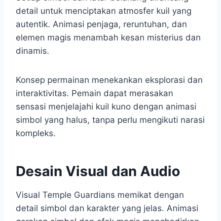
detail untuk menciptakan atmosfer kuil yang
autentik. Animasi penjaga, reruntuhan, dan
elemen magis menambah kesan misterius dan
dinamis.
Konsep permainan menekankan eksplorasi dan
interaktivitas. Pemain dapat merasakan
sensasi menjelajahi kuil kuno dengan animasi
simbol yang halus, tanpa perlu mengikuti narasi
kompleks.
Desain Visual dan Audio
Visual Temple Guardians memikat dengan
detail simbol dan karakter yang jelas. Animasi