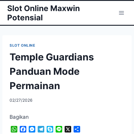
Skip
Slot Online Maxwin
to
Potensial
content
SLOT ONLINE
Temple Guardians
Panduan Mode
Permainan
02/27/2026
Bagikan
W
F
M
T
S
L
X
S