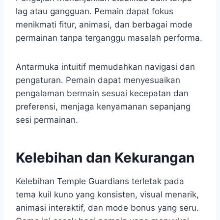
lag atau gangguan. Pemain dapat fokus
menikmati fitur, animasi, dan berbagai mode
permainan tanpa terganggu masalah performa.
Antarmuka intuitif memudahkan navigasi dan
pengaturan. Pemain dapat menyesuaikan
pengalaman bermain sesuai kecepatan dan
preferensi, menjaga kenyamanan sepanjang
sesi permainan.
Kelebihan dan Kekurangan
Kelebihan Temple Guardians terletak pada
tema kuil kuno yang konsisten, visual menarik,
animasi interaktif, dan mode bonus yang seru.