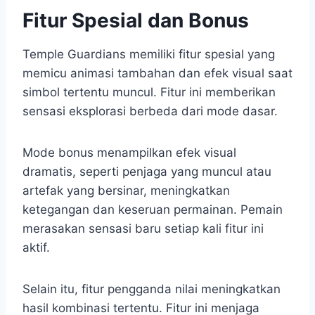
Fitur Spesial dan Bonus
Temple Guardians memiliki fitur spesial yang
memicu animasi tambahan dan efek visual saat
simbol tertentu muncul. Fitur ini memberikan
sensasi eksplorasi berbeda dari mode dasar.
Mode bonus menampilkan efek visual
dramatis, seperti penjaga yang muncul atau
artefak yang bersinar, meningkatkan
ketegangan dan keseruan permainan. Pemain
merasakan sensasi baru setiap kali fitur ini
aktif.
Selain itu, fitur pengganda nilai meningkatkan
hasil kombinasi tertentu. Fitur ini menjaga