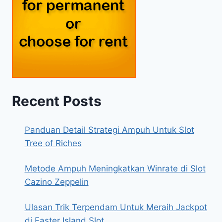
Recent Posts
Panduan Detail Strategi Ampuh Untuk Slot
Tree of Riches
Metode Ampuh Meningkatkan Winrate di Slot
Cazino Zeppelin
Ulasan Trik Terpendam Untuk Meraih Jackpot
di Easter Island Slot