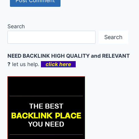
Search
Search
NEED BACKLINK HIGH QUALITY and RELEVANT
?
let us help.
click here