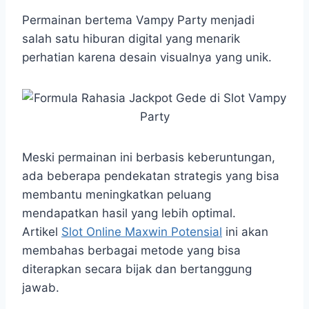
h
a
e
e
k
i
h
a
c
s
l
y
n
a
Permainan bertema Vampy Party menjadi
t
e
s
e
p
e
r
salah satu hiburan digital yang menarik
s
b
e
g
e
e
perhatian karena desain visualnya yang unik.
A
o
n
r
p
o
g
a
p
k
e
m
r
Meski permainan ini berbasis keberuntungan,
ada beberapa pendekatan strategis yang bisa
membantu meningkatkan peluang
mendapatkan hasil yang lebih optimal.
Artikel
Slot Online Maxwin Potensial
ini akan
membahas berbagai metode yang bisa
diterapkan secara bijak dan bertanggung
jawab.