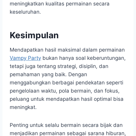
meningkatkan kualitas permainan secara
keseluruhan.
Kesimpulan
Mendapatkan hasil maksimal dalam permainan
Vampy Party
bukan hanya soal keberuntungan,
tetapi juga tentang strategi, disiplin, dan
pemahaman yang baik. Dengan
menggabungkan berbagai pendekatan seperti
pengelolaan waktu, pola bermain, dan fokus,
peluang untuk mendapatkan hasil optimal bisa
meningkat.
Penting untuk selalu bermain secara bijak dan
menjadikan permainan sebagai sarana hiburan,