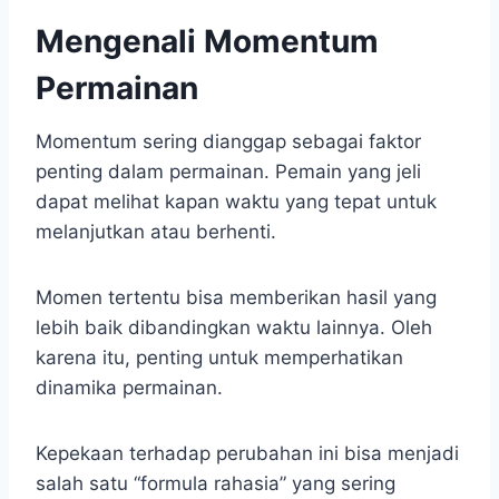
Mengenali Momentum
Permainan
Momentum sering dianggap sebagai faktor
penting dalam permainan. Pemain yang jeli
dapat melihat kapan waktu yang tepat untuk
melanjutkan atau berhenti.
Momen tertentu bisa memberikan hasil yang
lebih baik dibandingkan waktu lainnya. Oleh
karena itu, penting untuk memperhatikan
dinamika permainan.
Kepekaan terhadap perubahan ini bisa menjadi
salah satu “formula rahasia” yang sering