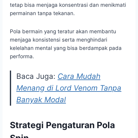
tetap bisa menjaga konsentrasi dan menikmati
permainan tanpa tekanan.
Pola bermain yang teratur akan membantu
menjaga konsistensi serta menghindari
kelelahan mental yang bisa berdampak pada
performa.
Baca Juga:
Cara Mudah
Menang di Lord Venom Tanpa
Banyak Modal
Strategi Pengaturan Pola