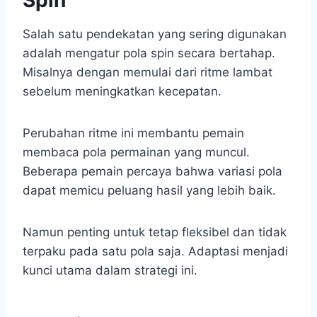
Spin
Salah satu pendekatan yang sering digunakan
adalah mengatur pola spin secara bertahap.
Misalnya dengan memulai dari ritme lambat
sebelum meningkatkan kecepatan.
Perubahan ritme ini membantu pemain
membaca pola permainan yang muncul.
Beberapa pemain percaya bahwa variasi pola
dapat memicu peluang hasil yang lebih baik.
Namun penting untuk tetap fleksibel dan tidak
terpaku pada satu pola saja. Adaptasi menjadi
kunci utama dalam strategi ini.