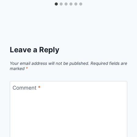
Leave a Reply
Your email address will not be published.
Required fields are
marked
*
Comment
*