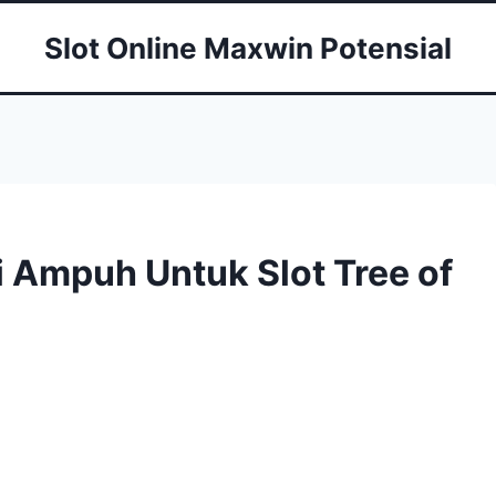
Slot Online Maxwin Potensial
i Ampuh Untuk Slot Tree of