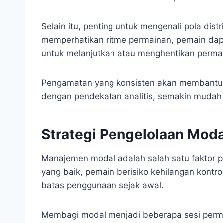
Selain itu, penting untuk mengenali pola dis
memperhatikan ritme permainan, pemain dapa
untuk melanjutkan atau menghentikan perma
Pengamatan yang konsisten akan membantu 
dengan pendekatan analitis, semakin mudah 
Strategi Pengelolaan Moda
Manajemen modal adalah salah satu faktor p
yang baik, pemain berisiko kehilangan kontro
batas penggunaan sejak awal.
Membagi modal menjadi beberapa sesi perm