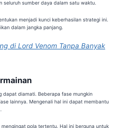
an seluruh sumber daya dalam satu waktu.
entukan menjadi kunci keberhasilan strategi ini.
gikan dalam jangka panjang.
ng di Lord Venom Tanpa Banyak
ermainan
ng dapat diamati. Beberapa fase mungkin
fase lainnya. Mengenali hal ini dapat membantu
.
engingat pola tertentu. Hal ini berguna untuk