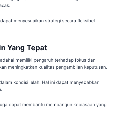
acak.
apat menyesuaikan strategi secara fleksibel
n Yang Tepat
padahal memiliki pengaruh terhadap fokus dan
akan meningkatkan kualitas pengambilan keputusan.
 dalam kondisi lelah. Hal ini dapat menyebabkan
n.
n juga dapat membantu membangun kebiasaan yang