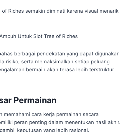
of Riches semakin diminati karena visual menarik
ahas berbagai pendekatan yang dapat digunakan
 risiko, serta memaksimalkan setiap peluang
ngalaman bermain akan terasa lebih terstruktur
ar Permainan
ah memahami cara kerja permainan secara
emiliki peran penting dalam menentukan hasil akhir.
mbil keputusan yang lebih rasional.