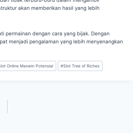
l dan tidak terburu-buru dalam mengambil
truktur akan memberikan hasil yang lebih
ti permainan dengan cara yang bijak. Dengan
 dapat menjadi pengalaman yang lebih menyenangkan
Slot Online Maxwin Potensial
#
Slot Tree of Riches