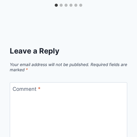
Leave a Reply
Your email address will not be published.
Required fields are
marked
*
Comment
*