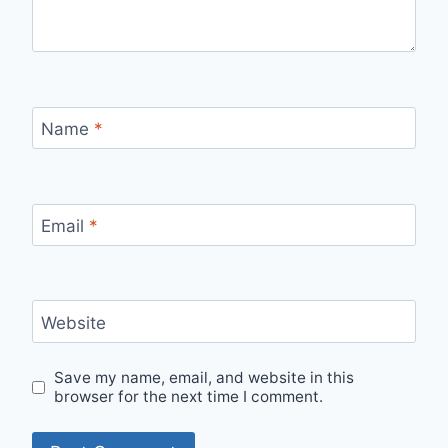
Name
*
Email
*
Website
Save my name, email, and website in this
browser for the next time I comment.