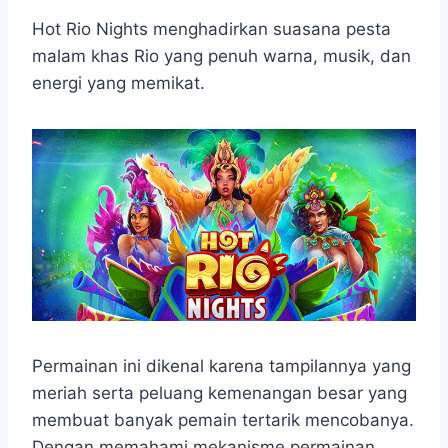
h
a
e
e
k
i
h
a
c
s
l
y
n
a
Hot Rio Nights menghadirkan suasana pesta
t
e
s
e
p
e
r
malam khas Rio yang penuh warna, musik, dan
s
b
e
g
e
e
energi yang memikat.
A
o
n
r
p
o
g
a
p
k
e
m
r
Permainan ini dikenal karena tampilannya yang
meriah serta peluang kemenangan besar yang
membuat banyak pemain tertarik mencobanya.
Dengan memahami mekanisme permainan,