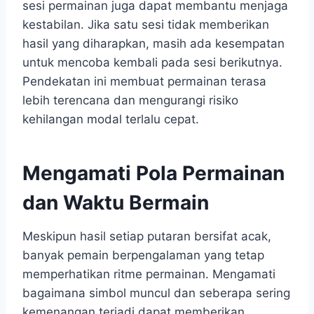
sesi permainan juga dapat membantu menjaga
kestabilan. Jika satu sesi tidak memberikan
hasil yang diharapkan, masih ada kesempatan
untuk mencoba kembali pada sesi berikutnya.
Pendekatan ini membuat permainan terasa
lebih terencana dan mengurangi risiko
kehilangan modal terlalu cepat.
Mengamati Pola Permainan
dan Waktu Bermain
Meskipun hasil setiap putaran bersifat acak,
banyak pemain berpengalaman yang tetap
memperhatikan ritme permainan. Mengamati
bagaimana simbol muncul dan seberapa sering
kemenangan terjadi dapat memberikan