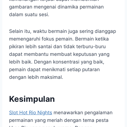
gambaran mengenai dinamika permainan
dalam suatu sesi.
Selain itu, waktu bermain juga sering dianggap
memengaruhi fokus pemain. Bermain ketika
pikiran lebih santai dan tidak terburu-buru
dapat membantu membuat keputusan yang
lebih baik. Dengan konsentrasi yang baik,
pemain dapat menikmati setiap putaran
dengan lebih maksimal.
Kesimpulan
Slot Hot Rio Nights
menawarkan pengalaman
permainan yang meriah dengan tema pesta