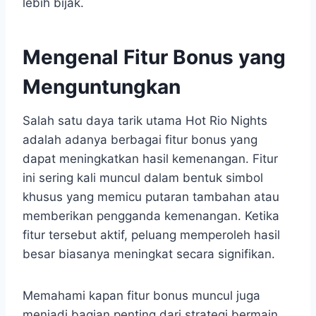
lebih bijak.
Mengenal Fitur Bonus yang
Menguntungkan
Salah satu daya tarik utama Hot Rio Nights
adalah adanya berbagai fitur bonus yang
dapat meningkatkan hasil kemenangan. Fitur
ini sering kali muncul dalam bentuk simbol
khusus yang memicu putaran tambahan atau
memberikan pengganda kemenangan. Ketika
fitur tersebut aktif, peluang memperoleh hasil
besar biasanya meningkat secara signifikan.
Memahami kapan fitur bonus muncul juga
menjadi bagian penting dari strategi bermain.