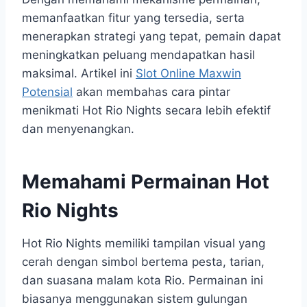
memanfaatkan fitur yang tersedia, serta
menerapkan strategi yang tepat, pemain dapat
meningkatkan peluang mendapatkan hasil
maksimal. Artikel ini
Slot Online Maxwin
Potensial
akan membahas cara pintar
menikmati Hot Rio Nights secara lebih efektif
dan menyenangkan.
Memahami Permainan Hot
Rio Nights
Hot Rio Nights memiliki tampilan visual yang
cerah dengan simbol bertema pesta, tarian,
dan suasana malam kota Rio. Permainan ini
biasanya menggunakan sistem gulungan