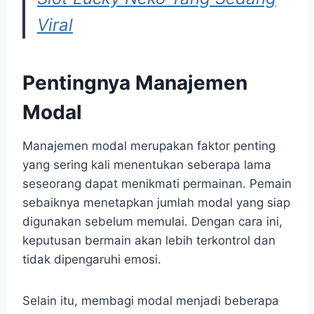
Viral
Pentingnya Manajemen
Modal
Manajemen modal merupakan faktor penting
yang sering kali menentukan seberapa lama
seseorang dapat menikmati permainan. Pemain
sebaiknya menetapkan jumlah modal yang siap
digunakan sebelum memulai. Dengan cara ini,
keputusan bermain akan lebih terkontrol dan
tidak dipengaruhi emosi.
Selain itu, membagi modal menjadi beberapa