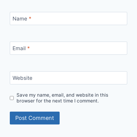
Name
*
Email
*
Website
Save my name, email, and website in this
browser for the next time I comment.