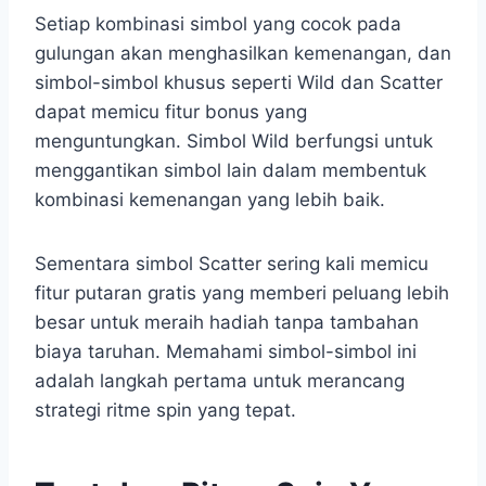
Setiap kombinasi simbol yang cocok pada
gulungan akan menghasilkan kemenangan, dan
simbol-simbol khusus seperti Wild dan Scatter
dapat memicu fitur bonus yang
menguntungkan. Simbol Wild berfungsi untuk
menggantikan simbol lain dalam membentuk
kombinasi kemenangan yang lebih baik.
Sementara simbol Scatter sering kali memicu
fitur putaran gratis yang memberi peluang lebih
besar untuk meraih hadiah tanpa tambahan
biaya taruhan. Memahami simbol-simbol ini
adalah langkah pertama untuk merancang
strategi ritme spin yang tepat.