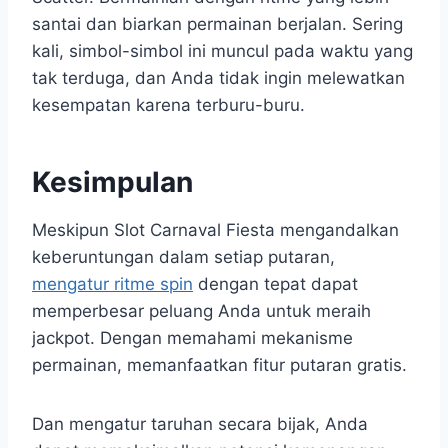
santai dan biarkan permainan berjalan. Sering
kali, simbol-simbol ini muncul pada waktu yang
tak terduga, dan Anda tidak ingin melewatkan
kesempatan karena terburu-buru.
Kesimpulan
Meskipun Slot Carnaval Fiesta mengandalkan
keberuntungan dalam setiap putaran,
mengatur ritme spin
dengan tepat dapat
memperbesar peluang Anda untuk meraih
jackpot. Dengan memahami mekanisme
permainan, memanfaatkan fitur putaran gratis.
Dan mengatur taruhan secara bijak, Anda