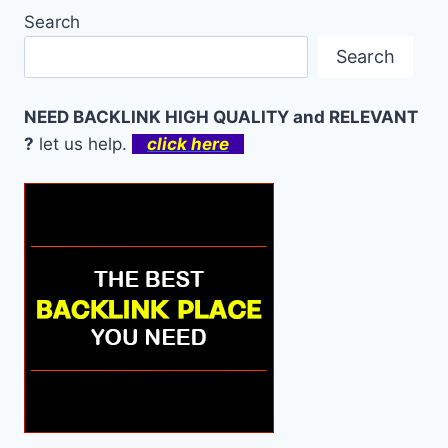
Search
Search
NEED BACKLINK HIGH QUALITY and RELEVANT
?
let us help.
click here