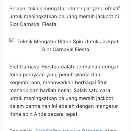
h
a
e
e
k
i
h
a
c
s
l
y
n
a
Pelajari teknik mengatur ritme spin yang efektif
t
e
s
e
p
e
r
untuk meningkatkan peluang meraih jackpot di
s
b
e
g
e
e
Slot Carnaval Fiesta.
A
o
n
r
p
o
g
a
p
k
e
m
r
Slot Carnaval Fiesta adalah permainan dengan
tema perayaan yang penuh warna dan
kegembiraan, menawarkan berbagai fitur
menarik dan hadiah besar. Salah satu cara
untuk meningkatkan peluang meraih jackpot
dalam permainan ini adalah dengan mengatur
ritme spin Anda secara tepat.