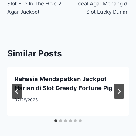
Slot Fire In The Hole 2
Ideal Agar Menang di
Agar Jackpot
Slot Lucky Durian
Similar Posts
Rahasia Mendapatkan Jackpot
Harian di Slot Greedy Fortune Pig
02/28/2026