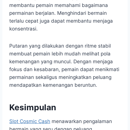
membantu pemain memahami bagaimana
permainan berjalan. Menghindari bermain
terlalu cepat juga dapat membantu menjaga
konsentrasi.
Putaran yang dilakukan dengan ritme stabil
membuat pemain lebih mudah melihat pola
kemenangan yang muncul. Dengan menjaga
fokus dan kesabaran, pemain dapat menikmati
permainan sekaligus meningkatkan peluang
mendapatkan kemenangan beruntun.
Kesimpulan
Slot Cosmic Cash
menawarkan pengalaman
bermain yang seru dengan peluang