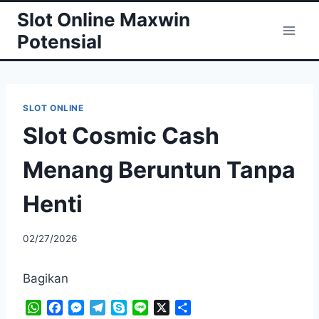
Skip
Slot Online Maxwin
to
Potensial
content
SLOT ONLINE
Slot Cosmic Cash
Menang Beruntun Tanpa
Henti
02/27/2026
Bagikan
W
F
M
T
S
L
X
S