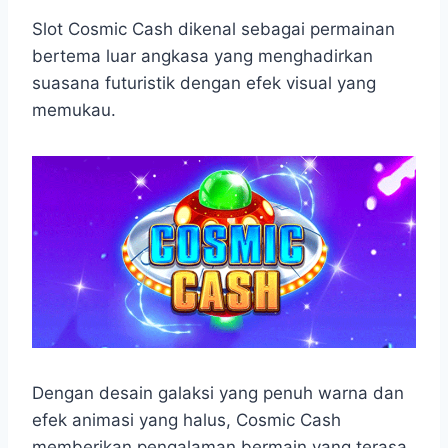
h
a
e
e
k
i
h
a
c
s
l
y
n
a
Slot Cosmic Cash dikenal sebagai permainan
t
e
s
e
p
e
r
bertema luar angkasa yang menghadirkan
s
b
e
g
e
e
suasana futuristik dengan efek visual yang
A
o
n
r
memukau.
p
o
g
a
p
k
e
m
r
Dengan desain galaksi yang penuh warna dan
efek animasi yang halus, Cosmic Cash
memberikan pengalaman bermain yang terasa