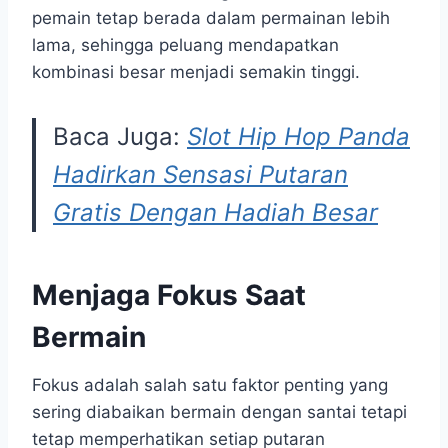
pemain tetap berada dalam permainan lebih
lama, sehingga peluang mendapatkan
kombinasi besar menjadi semakin tinggi.
Baca Juga:
Slot Hip Hop Panda
Hadirkan Sensasi Putaran
Gratis Dengan Hadiah Besar
Menjaga Fokus Saat
Bermain
Fokus adalah salah satu faktor penting yang
sering diabaikan bermain dengan santai tetapi
tetap memperhatikan setiap putaran