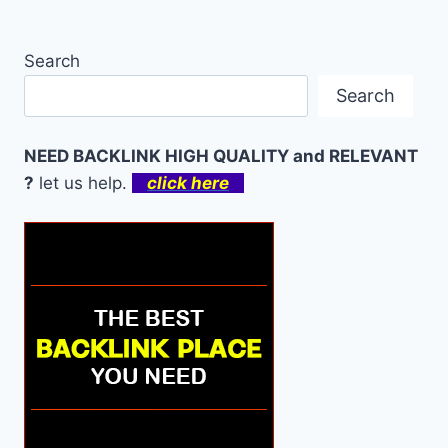
Search
Search
NEED BACKLINK HIGH QUALITY and RELEVANT
?
let us help.
click here