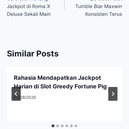
navigation
Jackpot di Roma X
Tumble Biar Maxwin
Deluxe Sekali Main
Konsisten Terus
Similar Posts
Rahasia Mendapatkan Jackpot
Harian di Slot Greedy Fortune Pig
02/28/2026