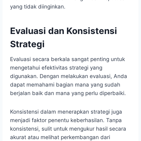
yang tidak diinginkan.
Evaluasi dan Konsistensi
Strategi
Evaluasi secara berkala sangat penting untuk
mengetahui efektivitas strategi yang
digunakan. Dengan melakukan evaluasi, Anda
dapat memahami bagian mana yang sudah
berjalan baik dan mana yang perlu diperbaiki.
Konsistensi dalam menerapkan strategi juga
menjadi faktor penentu keberhasilan. Tanpa
konsistensi, sulit untuk mengukur hasil secara
akurat atau melihat perkembangan dari