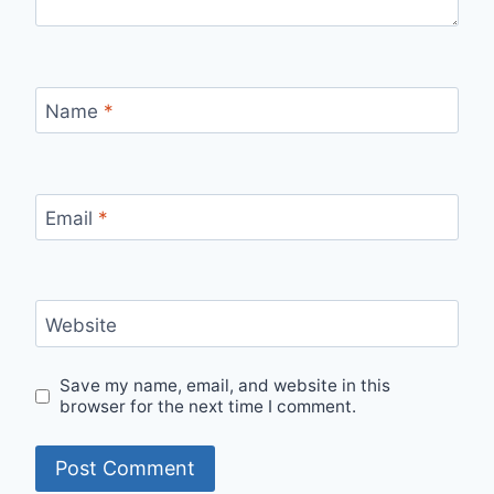
Name
*
Email
*
Website
Save my name, email, and website in this
browser for the next time I comment.