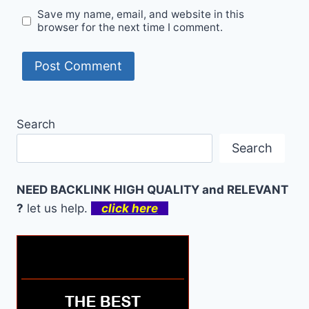
Save my name, email, and website in this
browser for the next time I comment.
Search
Search
NEED BACKLINK HIGH QUALITY and RELEVANT
?
let us help.
click here