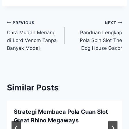
Post
PREVIOUS
NEXT
Cara Mudah Menang
Panduan Lengkap
navigation
di Lord Venom Tanpa
Pola Spin Slot The
Banyak Modal
Dog House Gacor
Similar Posts
Strategi Membaca Pola Cuan Slot
Great Rhino Megaways