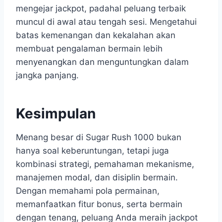
mengejar jackpot, padahal peluang terbaik
muncul di awal atau tengah sesi. Mengetahui
batas kemenangan dan kekalahan akan
membuat pengalaman bermain lebih
menyenangkan dan menguntungkan dalam
jangka panjang.
Kesimpulan
Menang besar di Sugar Rush 1000 bukan
hanya soal keberuntungan, tetapi juga
kombinasi strategi, pemahaman mekanisme,
manajemen modal, dan disiplin bermain.
Dengan memahami pola permainan,
memanfaatkan fitur bonus, serta bermain
dengan tenang, peluang Anda meraih jackpot