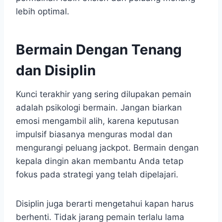
lebih optimal.
Bermain Dengan Tenang
dan Disiplin
Kunci terakhir yang sering dilupakan pemain
adalah psikologi bermain. Jangan biarkan
emosi mengambil alih, karena keputusan
impulsif biasanya menguras modal dan
mengurangi peluang jackpot. Bermain dengan
kepala dingin akan membantu Anda tetap
fokus pada strategi yang telah dipelajari.
Disiplin juga berarti mengetahui kapan harus
berhenti. Tidak jarang pemain terlalu lama