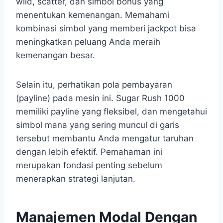
wild, scatter, dan simbol bonus yang
menentukan kemenangan. Memahami
kombinasi simbol yang memberi jackpot bisa
meningkatkan peluang Anda meraih
kemenangan besar.
Selain itu, perhatikan pola pembayaran
(payline) pada mesin ini. Sugar Rush 1000
memiliki payline yang fleksibel, dan mengetahui
simbol mana yang sering muncul di garis
tersebut membantu Anda mengatur taruhan
dengan lebih efektif. Pemahaman ini
merupakan fondasi penting sebelum
menerapkan strategi lanjutan.
Manajemen Modal Dengan