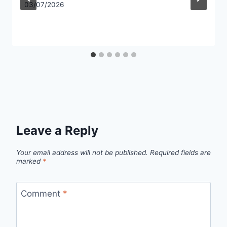
03/07/2026
Leave a Reply
Your email address will not be published.
Required fields are
marked
*
Comment
*