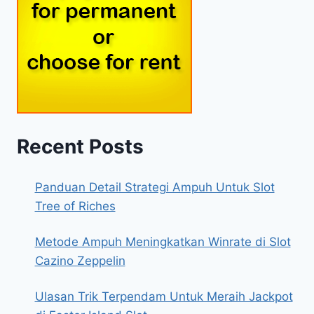
Recent Posts
Panduan Detail Strategi Ampuh Untuk Slot
Tree of Riches
Metode Ampuh Meningkatkan Winrate di Slot
Cazino Zeppelin
Ulasan Trik Terpendam Untuk Meraih Jackpot