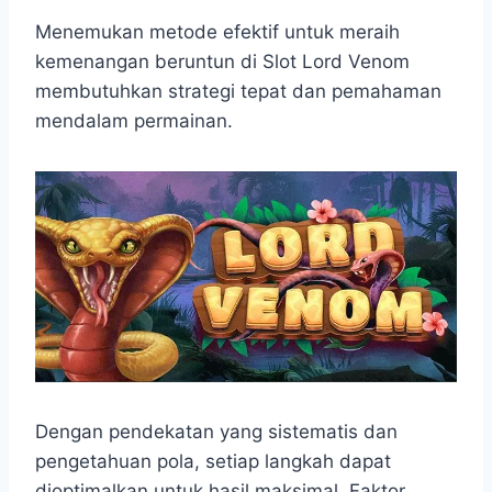
h
a
e
e
k
i
h
a
c
s
l
y
n
a
Menemukan metode efektif untuk meraih
t
e
s
e
p
e
r
kemenangan beruntun di Slot Lord Venom
s
b
e
g
e
e
membutuhkan strategi tepat dan pemahaman
A
o
n
r
mendalam permainan.
p
o
g
a
p
k
e
m
r
Dengan pendekatan yang sistematis dan
pengetahuan pola, setiap langkah dapat
dioptimalkan untuk hasil maksimal. Faktor