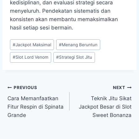
kedisiplinan, dan evaluasi strategi secara
menyeluruh. Pendekatan sistematis dan
konsisten akan membantu memaksimalkan
hasil setiap sesi bermain.
Post
#
Jackpot Maksimal
#
Menang Beruntun
Tags:
#
Slot Lord Venom
#
Strategi Slot Jitu
Post
PREVIOUS
NEXT
Cara Memanfaatkan
Teknik Jitu Sikat
navigation
Fitur Respin di Spinata
Jackpot Besar di Slot
Grande
Sweet Bonanza