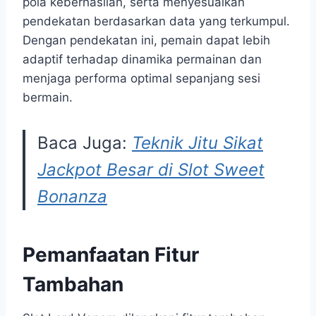
pola keberhasilan, serta menyesuaikan
pendekatan berdasarkan data yang terkumpul.
Dengan pendekatan ini, pemain dapat lebih
adaptif terhadap dinamika permainan dan
menjaga performa optimal sepanjang sesi
bermain.
Baca Juga:
Teknik Jitu Sikat
Jackpot Besar di Slot Sweet
Bonanza
Pemanfaatan Fitur
Tambahan