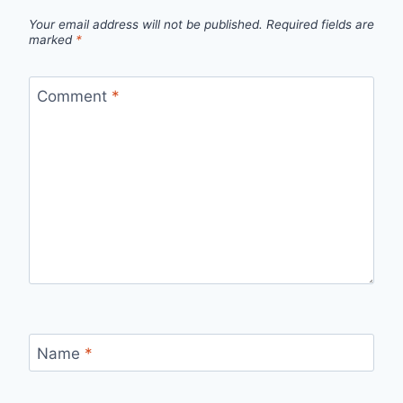
Your email address will not be published.
Required fields are
marked
*
Comment
*
Name
*