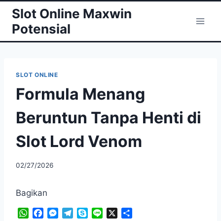
Skip
Slot Online Maxwin
to
Potensial
content
SLOT ONLINE
Formula Menang
Beruntun Tanpa Henti di
Slot Lord Venom
02/27/2026
Bagikan
W
F
M
T
S
L
X
S