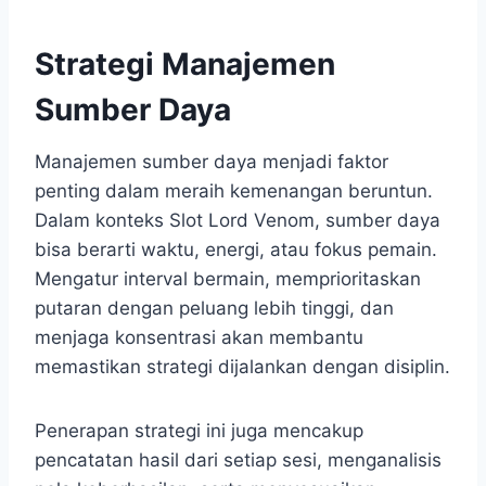
Strategi Manajemen
Sumber Daya
Manajemen sumber daya menjadi faktor
penting dalam meraih kemenangan beruntun.
Dalam konteks Slot Lord Venom, sumber daya
bisa berarti waktu, energi, atau fokus pemain.
Mengatur interval bermain, memprioritaskan
putaran dengan peluang lebih tinggi, dan
menjaga konsentrasi akan membantu
memastikan strategi dijalankan dengan disiplin.
Penerapan strategi ini juga mencakup
pencatatan hasil dari setiap sesi, menganalisis