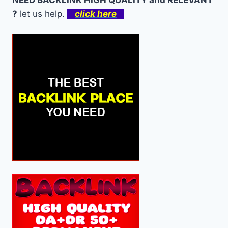
?
let us help.
click here