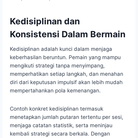
Kedisiplinan dan
Konsistensi Dalam Bermain
Kedisiplinan adalah kunci dalam menjaga
keberhasilan beruntun. Pemain yang mampu
mengikuti strategi tanpa menyimpang,
memperhatikan setiap langkah, dan menahan
diri dari keputusan impulsif akan lebih mudah
mempertahankan pola kemenangan.
Contoh konkret kedisiplinan termasuk
menetapkan jumlah putaran tertentu per sesi,
menjaga catatan statistik, serta meninjau
kembali strategi secara berkala. Dengan