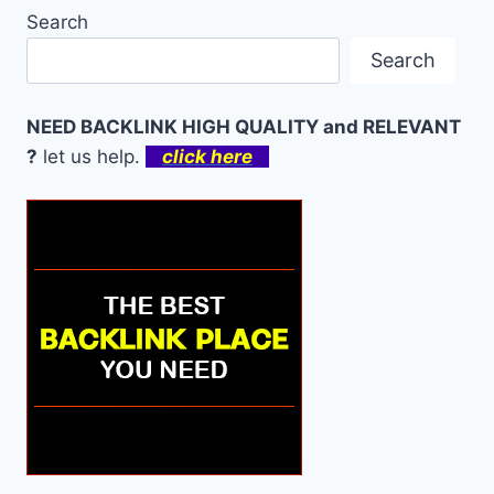
Search
Search
NEED BACKLINK HIGH QUALITY and RELEVANT
?
let us help.
click here