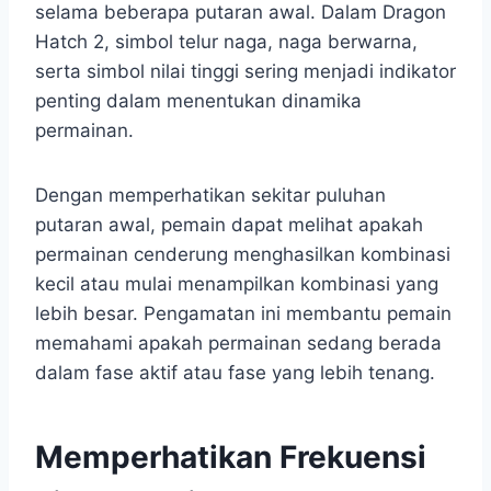
selama beberapa putaran awal. Dalam Dragon
Hatch 2, simbol telur naga, naga berwarna,
serta simbol nilai tinggi sering menjadi indikator
penting dalam menentukan dinamika
permainan.
Dengan memperhatikan sekitar puluhan
putaran awal, pemain dapat melihat apakah
permainan cenderung menghasilkan kombinasi
kecil atau mulai menampilkan kombinasi yang
lebih besar. Pengamatan ini membantu pemain
memahami apakah permainan sedang berada
dalam fase aktif atau fase yang lebih tenang.
Memperhatikan Frekuensi