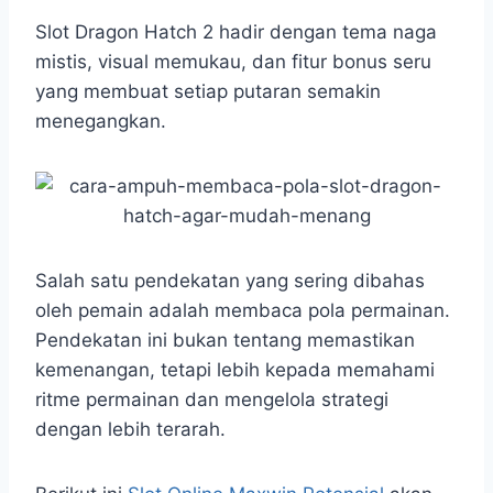
h
a
e
e
k
i
h
a
c
s
l
y
n
a
Slot Dragon Hatch 2 hadir dengan tema naga
t
e
s
e
p
e
r
mistis, visual memukau, dan fitur bonus seru
s
b
e
g
e
e
yang membuat setiap putaran semakin
A
o
n
r
menegangkan.
p
o
g
a
p
k
e
m
r
Salah satu pendekatan yang sering dibahas
oleh pemain adalah membaca pola permainan.
Pendekatan ini bukan tentang memastikan
kemenangan, tetapi lebih kepada memahami
ritme permainan dan mengelola strategi
dengan lebih terarah.