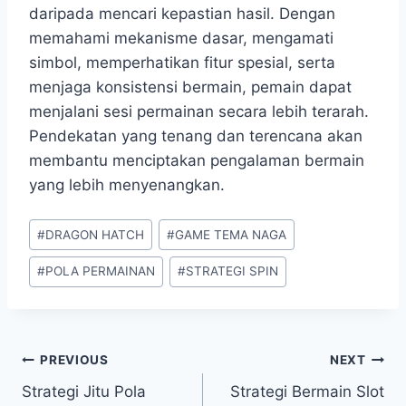
daripada mencari kepastian hasil. Dengan
memahami mekanisme dasar, mengamati
simbol, memperhatikan fitur spesial, serta
menjaga konsistensi bermain, pemain dapat
menjalani sesi permainan secara lebih terarah.
Pendekatan yang tenang dan terencana akan
membantu menciptakan pengalaman bermain
yang lebih menyenangkan.
Post
#
DRAGON HATCH
#
GAME TEMA NAGA
Tags:
#
POLA PERMAINAN
#
STRATEGI SPIN
Post
PREVIOUS
NEXT
Strategi Jitu Pola
Strategi Bermain Slot
navigation