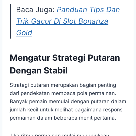
Baca Juga:
Panduan Tips Dan
Trik Gacor Di Slot Bonanza
Gold
Mengatur Strategi Putaran
Dengan Stabil
Strategi putaran merupakan bagian penting
dari pendekatan membaca pola permainan.
Banyak pemain memulai dengan putaran dalam
jumlah kecil untuk melihat bagaimana respons
permainan dalam beberapa menit pertama.
Jika ritme permainan mulai menunjukkan