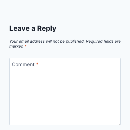
Leave a Reply
Your email address will not be published.
Required fields are
marked
*
Comment
*