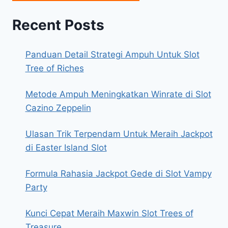
Recent Posts
Panduan Detail Strategi Ampuh Untuk Slot
Tree of Riches
Metode Ampuh Meningkatkan Winrate di Slot
Cazino Zeppelin
Ulasan Trik Terpendam Untuk Meraih Jackpot
di Easter Island Slot
Formula Rahasia Jackpot Gede di Slot Vampy
Party
Kunci Cepat Meraih Maxwin Slot Trees of
Treasure