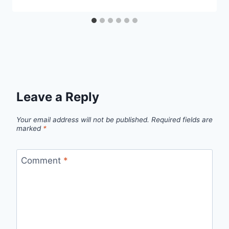
Leave a Reply
Your email address will not be published.
Required fields are
marked
*
Comment
*