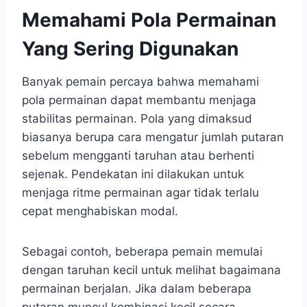
Memahami Pola Permainan
Yang Sering Digunakan
Banyak pemain percaya bahwa memahami
pola permainan dapat membantu menjaga
stabilitas permainan. Pola yang dimaksud
biasanya berupa cara mengatur jumlah putaran
sebelum mengganti taruhan atau berhenti
sejenak. Pendekatan ini dilakukan untuk
menjaga ritme permainan agar tidak terlalu
cepat menghabiskan modal.
Sebagai contoh, beberapa pemain memulai
dengan taruhan kecil untuk melihat bagaimana
permainan berjalan. Jika dalam beberapa