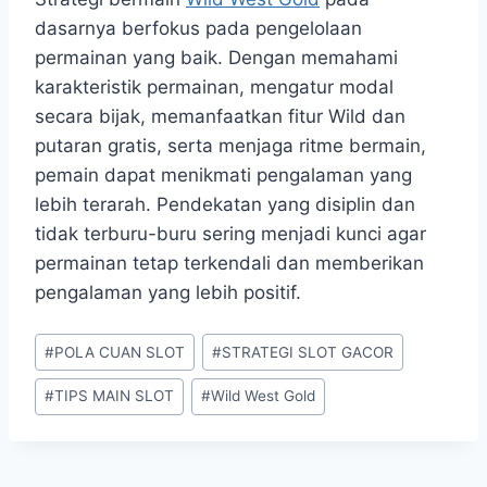
dasarnya berfokus pada pengelolaan
permainan yang baik. Dengan memahami
karakteristik permainan, mengatur modal
secara bijak, memanfaatkan fitur Wild dan
putaran gratis, serta menjaga ritme bermain,
pemain dapat menikmati pengalaman yang
lebih terarah. Pendekatan yang disiplin dan
tidak terburu-buru sering menjadi kunci agar
permainan tetap terkendali dan memberikan
pengalaman yang lebih positif.
Post
#
POLA CUAN SLOT
#
STRATEGI SLOT GACOR
Tags:
#
TIPS MAIN SLOT
#
Wild West Gold