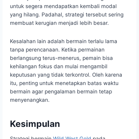
untuk segera mendapatkan kembali modal
yang hilang. Padahal, strategi tersebut sering
membuat kerugian menjadi lebih besar.
Kesalahan lain adalah bermain terlalu lama
tanpa perencanaan. Ketika permainan
berlangsung terus-menerus, pemain bisa
kehilangan fokus dan mulai mengambil
keputusan yang tidak terkontrol. Oleh karena
itu, penting untuk menetapkan batas waktu
bermain agar pengalaman bermain tetap
menyenangkan.
Kesimpulan
Strategi bermain
Wild West Gold
pada