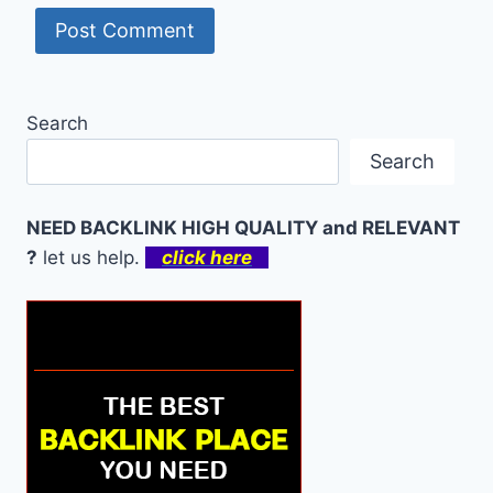
Search
Search
NEED BACKLINK HIGH QUALITY and RELEVANT
?
let us help.
click here