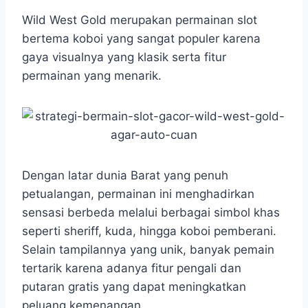
h
a
e
e
k
i
h
a
c
s
l
y
n
a
Wild West Gold merupakan permainan slot
t
e
s
e
p
e
r
bertema koboi yang sangat populer karena
s
b
e
g
e
e
gaya visualnya yang klasik serta fitur
A
o
n
r
permainan yang menarik.
p
o
g
a
p
k
e
m
r
Dengan latar dunia Barat yang penuh
petualangan, permainan ini menghadirkan
sensasi berbeda melalui berbagai simbol khas
seperti sheriff, kuda, hingga koboi pemberani.
Selain tampilannya yang unik, banyak pemain
tertarik karena adanya fitur pengali dan
putaran gratis yang dapat meningkatkan
peluang kemenangan.