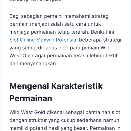
Bagi sebagian pemain, memahami strategi
bermain menjadi salah satu cara untuk
menjaga permainan tetap terarah. Berikut ini
Slot Online Maxwin Potensial
beberapa strategi
yang sering dibahas oleh para pemain Wild
West Gold agar permainan terasa lebih efektif
dan menyenangkan.
Mengenal Karakteristik
Permainan
Wild West Gold dikenal sebagai permainan slot
dengan struktur yang cukup sederhana namun
memiliki potensi hasil yang besar. Permainan ini