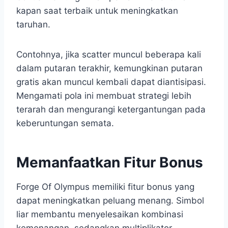
kapan saat terbaik untuk meningkatkan
taruhan.
Contohnya, jika scatter muncul beberapa kali
dalam putaran terakhir, kemungkinan putaran
gratis akan muncul kembali dapat diantisipasi.
Mengamati pola ini membuat strategi lebih
terarah dan mengurangi ketergantungan pada
keberuntungan semata.
Memanfaatkan Fitur Bonus
Forge Of Olympus memiliki fitur bonus yang
dapat meningkatkan peluang menang. Simbol
liar membantu menyelesaikan kombinasi