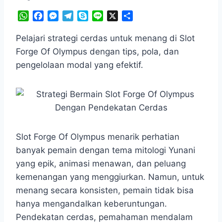
W
F
M
T
S
L
X
S
h
a
e
e
k
i
h
a
c
s
l
y
n
a
Pelajari strategi cerdas untuk menang di Slot
t
e
s
e
p
e
r
Forge Of Olympus dengan tips, pola, dan
s
b
e
g
e
e
pengelolaan modal yang efektif.
A
o
n
r
p
o
g
a
p
k
e
m
r
Slot Forge Of Olympus menarik perhatian
banyak pemain dengan tema mitologi Yunani
yang epik, animasi menawan, dan peluang
kemenangan yang menggiurkan. Namun, untuk
menang secara konsisten, pemain tidak bisa
hanya mengandalkan keberuntungan.
Pendekatan cerdas, pemahaman mendalam