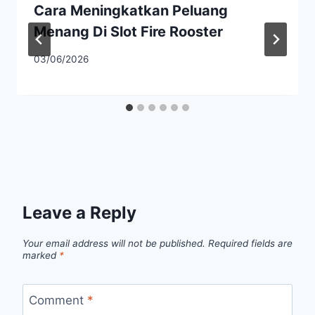
Cara Meningkatkan Peluang
Menang Di Slot Fire Rooster
03/06/2026
Leave a Reply
Your email address will not be published.
Required fields are
marked
*
Comment
*