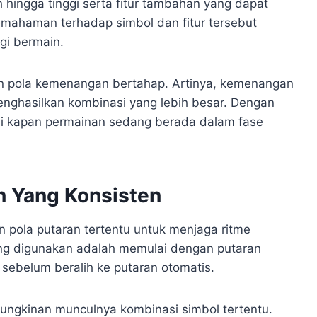
 hingga tinggi serta fitur tambahan yang dapat
mahaman terhadap simbol dan fitur tersebut
gi bermain.
an pola kemenangan bertahap. Artinya, kemenangan
enghasilkan kombinasi yang lebih besar. Dengan
ai kapan permainan sedang berada dalam fase
 Yang Konsisten
ola putaran tertentu untuk menjaga ritme
ing digunakan adalah memulai dengan putaran
ebelum beralih ke putaran otomatis.
gkinan munculnya kombinasi simbol tertentu.