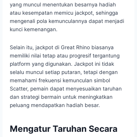
yang muncul menentukan besarnya hadiah
atau kesempatan memicu jackpot, sehingga
mengenali pola kemunculannya dapat menjadi
kunci kemenangan.
Selain itu, jackpot di Great Rhino biasanya
memiliki nilai tetap atau progresif tergantung
platform yang digunakan. Jackpot ini tidak
selalu muncul setiap putaran, tetapi dengan
memahami frekuensi kemunculan simbol
Scatter, pemain dapat menyesuaikan taruhan
dan strategi bermain untuk meningkatkan
peluang mendapatkan hadiah besar.
Mengatur Taruhan Secara