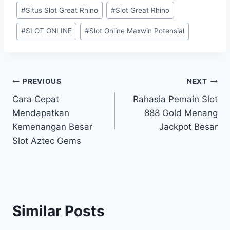
Post
#
Situs Slot Great Rhino
#
Slot Great Rhino
Tags:
#
SLOT ONLINE
#
Slot Online Maxwin Potensial
Post
PREVIOUS
NEXT
Cara Cepat
Rahasia Pemain Slot
navigation
Mendapatkan
888 Gold Menang
Kemenangan Besar
Jackpot Besar
Slot Aztec Gems
Similar Posts