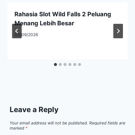
Rahasia Slot Wild Falls 2 Peluang
Menang Lebih Besar
03/09/2026
Leave a Reply
Your email address will not be published.
Required fields are
marked
*