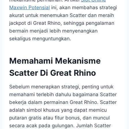
Maxwin Potensial
ini, akan membahas strategi
akurat untuk menemukan Scatter dan meraih
jackpot di Great Rhino, sehingga pengalaman
bermain menjadi lebih menyenangkan
sekaligus menguntungkan.
Memahami Mekanisme
Scatter Di Great Rhino
Sebelum menerapkan strategi, penting untuk
memahami terlebih dahulu bagaimana Scatter
bekerja dalam permainan Great Rhino. Scatter
adalah simbol khusus yang dapat memicu
putaran gratis atau fitur bonus, dan muncul
secara acak pada gulungan. Jumlah Scatter