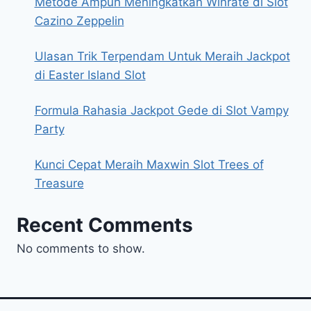
Metode Ampuh Meningkatkan Winrate di Slot
Cazino Zeppelin
Ulasan Trik Terpendam Untuk Meraih Jackpot
di Easter Island Slot
Formula Rahasia Jackpot Gede di Slot Vampy
Party
Kunci Cepat Meraih Maxwin Slot Trees of
Treasure
Recent Comments
No comments to show.