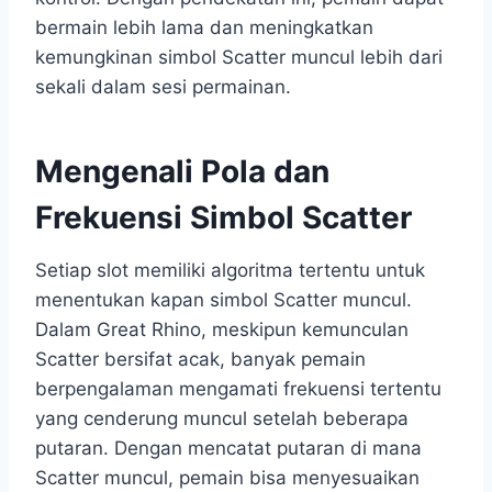
bermain lebih lama dan meningkatkan
kemungkinan simbol Scatter muncul lebih dari
sekali dalam sesi permainan.
Mengenali Pola dan
Frekuensi Simbol Scatter
Setiap slot memiliki algoritma tertentu untuk
menentukan kapan simbol Scatter muncul.
Dalam Great Rhino, meskipun kemunculan
Scatter bersifat acak, banyak pemain
berpengalaman mengamati frekuensi tertentu
yang cenderung muncul setelah beberapa
putaran. Dengan mencatat putaran di mana
Scatter muncul, pemain bisa menyesuaikan