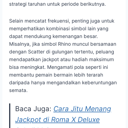
strategi taruhan untuk periode berikutnya.
Selain mencatat frekuensi, penting juga untuk
memperhatikan kombinasi simbol lain yang
dapat mendukung kemenangan besar.
Misalnya, jika simbol Rhino muncul bersamaan
dengan Scatter di gulungan tertentu, peluang
mendapatkan jackpot atau hadiah maksimum
bisa meningkat. Mengamati pola seperti ini
membantu pemain bermain lebih terarah
daripada hanya mengandalkan keberuntungan
semata.
Baca Juga:
Cara Jitu Menang
Jackpot di Roma X Deluxe