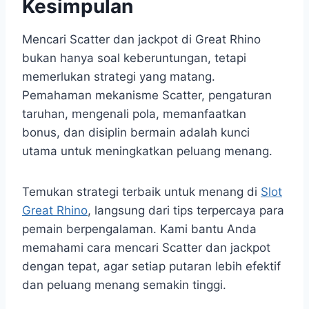
Kesimpulan
Mencari Scatter dan jackpot di Great Rhino
bukan hanya soal keberuntungan, tetapi
memerlukan strategi yang matang.
Pemahaman mekanisme Scatter, pengaturan
taruhan, mengenali pola, memanfaatkan
bonus, dan disiplin bermain adalah kunci
utama untuk meningkatkan peluang menang.
Temukan strategi terbaik untuk menang di
Slot
Great Rhino
, langsung dari tips terpercaya para
pemain berpengalaman. Kami bantu Anda
memahami cara mencari Scatter dan jackpot
dengan tepat, agar setiap putaran lebih efektif
dan peluang menang semakin tinggi.