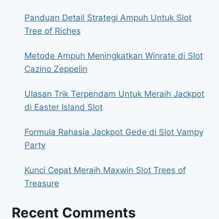
Panduan Detail Strategi Ampuh Untuk Slot
Tree of Riches
Metode Ampuh Meningkatkan Winrate di Slot
Cazino Zeppelin
Ulasan Trik Terpendam Untuk Meraih Jackpot
di Easter Island Slot
Formula Rahasia Jackpot Gede di Slot Vampy
Party
Kunci Cepat Meraih Maxwin Slot Trees of
Treasure
Recent Comments