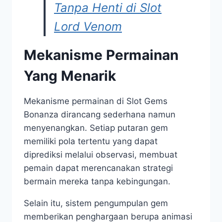
Tanpa Henti di Slot
Lord Venom
Mekanisme Permainan
Yang Menarik
Mekanisme permainan di Slot Gems
Bonanza dirancang sederhana namun
menyenangkan. Setiap putaran gem
memiliki pola tertentu yang dapat
diprediksi melalui observasi, membuat
pemain dapat merencanakan strategi
bermain mereka tanpa kebingungan.
Selain itu, sistem pengumpulan gem
memberikan penghargaan berupa animasi