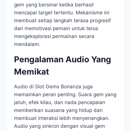
gem yang bersinar ketika berhasil
mencapai target tertentu. Mekanisme ini
membuat setiap langkah terasa progresif
dan memotivasi pemain untuk terus
mengeksplorasi permainan secara
mendalam.
Pengalaman Audio Yang
Memikat
Audio di Slot Gems Bonanza juga
memainkan peran penting. Suara gem yang
jatuh, efek kilau, dan nada pencapaian
memberikan suasana yang hidup dan
membuat interaksi lebih menyenangkan.
Audio yang sinkron dengan visual gem