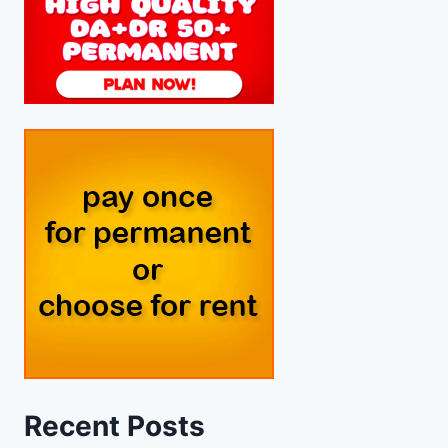
Recent Posts