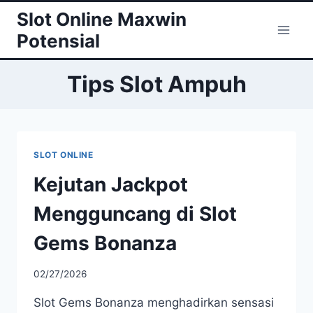
Skip
Slot Online Maxwin
to
Potensial
content
Tips Slot Ampuh
SLOT ONLINE
Kejutan Jackpot
Mengguncang di Slot
Gems Bonanza
02/27/2026
Slot Gems Bonanza menghadirkan sensasi