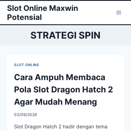
Skip
Slot Online Maxwin
to
Potensial
content
STRATEGI SPIN
SLOT ONLINE
Cara Ampuh Membaca
Pola Slot Dragon Hatch 2
Agar Mudah Menang
03/09/2026
Slot Dragon Hatch 2 hadir dengan tema