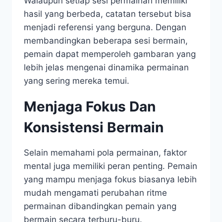
Walaupun setiap sesi permainan memiliki
hasil yang berbeda, catatan tersebut bisa
menjadi referensi yang berguna. Dengan
membandingkan beberapa sesi bermain,
pemain dapat memperoleh gambaran yang
lebih jelas mengenai dinamika permainan
yang sering mereka temui.
Menjaga Fokus Dan
Konsistensi Bermain
Selain memahami pola permainan, faktor
mental juga memiliki peran penting. Pemain
yang mampu menjaga fokus biasanya lebih
mudah mengamati perubahan ritme
permainan dibandingkan pemain yang
bermain secara terburu-buru.