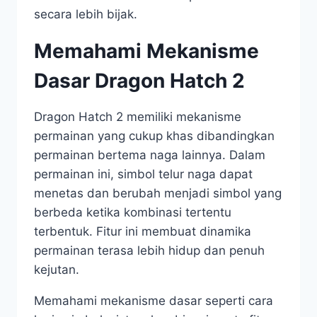
secara lebih bijak.
Memahami Mekanisme
Dasar Dragon Hatch 2
Dragon Hatch 2 memiliki mekanisme
permainan yang cukup khas dibandingkan
permainan bertema naga lainnya. Dalam
permainan ini, simbol telur naga dapat
menetas dan berubah menjadi simbol yang
berbeda ketika kombinasi tertentu
terbentuk. Fitur ini membuat dinamika
permainan terasa lebih hidup dan penuh
kejutan.
Memahami mekanisme dasar seperti cara