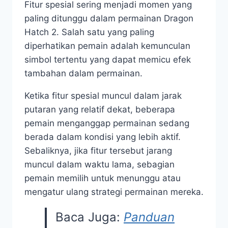
Fitur spesial sering menjadi momen yang
paling ditunggu dalam permainan Dragon
Hatch 2. Salah satu yang paling
diperhatikan pemain adalah kemunculan
simbol tertentu yang dapat memicu efek
tambahan dalam permainan.
Ketika fitur spesial muncul dalam jarak
putaran yang relatif dekat, beberapa
pemain menganggap permainan sedang
berada dalam kondisi yang lebih aktif.
Sebaliknya, jika fitur tersebut jarang
muncul dalam waktu lama, sebagian
pemain memilih untuk menunggu atau
mengatur ulang strategi permainan mereka.
Baca Juga:
Panduan