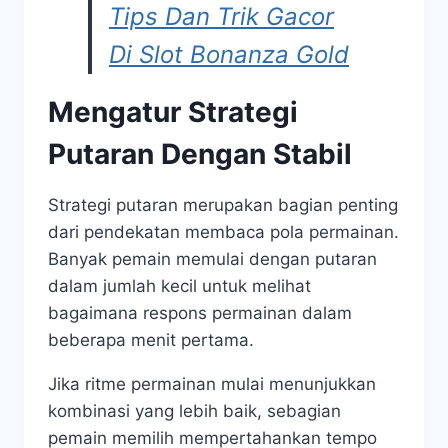
Tips Dan Trik Gacor
Di Slot Bonanza Gold
Mengatur Strategi
Putaran Dengan Stabil
Strategi putaran merupakan bagian penting
dari pendekatan membaca pola permainan.
Banyak pemain memulai dengan putaran
dalam jumlah kecil untuk melihat
bagaimana respons permainan dalam
beberapa menit pertama.
Jika ritme permainan mulai menunjukkan
kombinasi yang lebih baik, sebagian
pemain memilih mempertahankan tempo