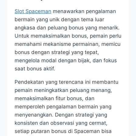
Slot Spaceman
menawarkan pengalaman
bermain yang unik dengan tema luar
angkasa dan peluang bonus yang menarik.
Untuk memaksimalkan bonus, pemain perlu
memahami mekanisme permainan, memicu
bonus dengan strategi yang tepat,
mengelola modal dengan bijak, dan fokus
saat bonus aktif.
Pendekatan yang terencana ini membantu
pemain meningkatkan peluang menang,
memaksimalkan fitur bonus, dan
memperoleh pengalaman bermain yang
menyenangkan. Dengan strategi yang
konsisten dan observasi yang cermat,
setiap putaran bonus di Spaceman bisa