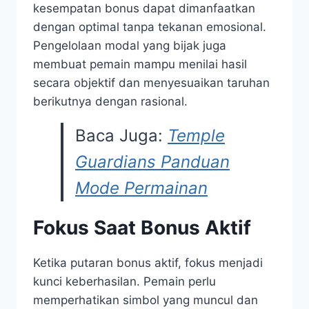
kesempatan bonus dapat dimanfaatkan
dengan optimal tanpa tekanan emosional.
Pengelolaan modal yang bijak juga
membuat pemain mampu menilai hasil
secara objektif dan menyesuaikan taruhan
berikutnya dengan rasional.
Baca Juga:
Temple
Guardians Panduan
Mode Permainan
Fokus Saat Bonus Aktif
Ketika putaran bonus aktif, fokus menjadi
kunci keberhasilan. Pemain perlu
memperhatikan simbol yang muncul dan