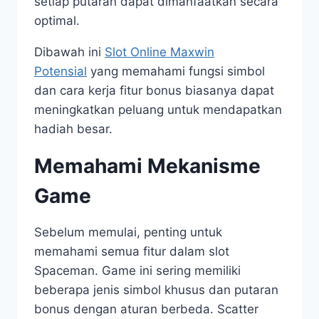
setiap putaran dapat dimanfaatkan secara
optimal.
Dibawah ini
Slot Online Maxwin
Potensial
yang memahami fungsi simbol
dan cara kerja fitur bonus biasanya dapat
meningkatkan peluang untuk mendapatkan
hadiah besar.
Memahami Mekanisme
Game
Sebelum memulai, penting untuk
memahami semua fitur dalam slot
Spaceman. Game ini sering memiliki
beberapa jenis simbol khusus dan putaran
bonus dengan aturan berbeda. Scatter