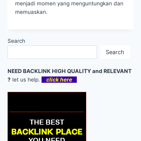
menjadi momen yang menguntungkan dan
memuaskan.
Search
Search
NEED BACKLINK HIGH QUALITY and RELEVANT
?
let us help.
click here