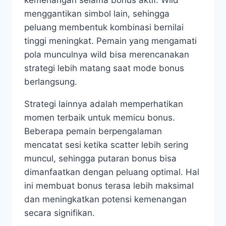
kemenangan selama bonus aktif. Wild
menggantikan simbol lain, sehingga
peluang membentuk kombinasi bernilai
tinggi meningkat. Pemain yang mengamati
pola munculnya wild bisa merencanakan
strategi lebih matang saat mode bonus
berlangsung.
Strategi lainnya adalah memperhatikan
momen terbaik untuk memicu bonus.
Beberapa pemain berpengalaman
mencatat sesi ketika scatter lebih sering
muncul, sehingga putaran bonus bisa
dimanfaatkan dengan peluang optimal. Hal
ini membuat bonus terasa lebih maksimal
dan meningkatkan potensi kemenangan
secara signifikan.