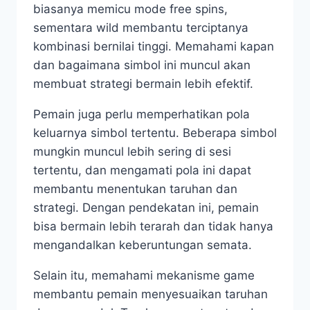
biasanya memicu mode free spins,
sementara wild membantu terciptanya
kombinasi bernilai tinggi. Memahami kapan
dan bagaimana simbol ini muncul akan
membuat strategi bermain lebih efektif.
Pemain juga perlu memperhatikan pola
keluarnya simbol tertentu. Beberapa simbol
mungkin muncul lebih sering di sesi
tertentu, dan mengamati pola ini dapat
membantu menentukan taruhan dan
strategi. Dengan pendekatan ini, pemain
bisa bermain lebih terarah dan tidak hanya
mengandalkan keberuntungan semata.
Selain itu, memahami mekanisme game
membantu pemain menyesuaikan taruhan