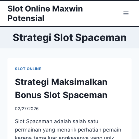
Skip
Slot Online Maxwin
to
Potensial
content
Strategi Slot Spaceman
SLOT ONLINE
Strategi Maksimalkan
Bonus Slot Spaceman
02/27/2026
Slot Spaceman adalah salah satu
permainan yang menarik perhatian pemain
karena tema luar angkasanya yang unik