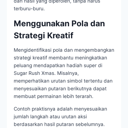
dan hasil yang diperoleh, tanpa harus
terburu-buru.
Menggunakan Pola dan
Strategi Kreatif
Mengidentifikasi pola dan mengembangkan
strategi kreatif membantu meningkatkan
peluang mendapatkan hadiah super di
Sugar Rush Xmas. Misalnya,
memperhatikan urutan simbol tertentu dan
menyesuaikan putaran berikutnya dapat
membuat permainan lebih terarah.
Contoh praktisnya adalah menyesuaikan
jumlah langkah atau urutan aksi
berdasarkan hasil putaran sebelumnya.