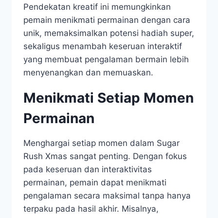
Pendekatan kreatif ini memungkinkan
pemain menikmati permainan dengan cara
unik, memaksimalkan potensi hadiah super,
sekaligus menambah keseruan interaktif
yang membuat pengalaman bermain lebih
menyenangkan dan memuaskan.
Menikmati Setiap Momen
Permainan
Menghargai setiap momen dalam Sugar
Rush Xmas sangat penting. Dengan fokus
pada keseruan dan interaktivitas
permainan, pemain dapat menikmati
pengalaman secara maksimal tanpa hanya
terpaku pada hasil akhir. Misalnya,