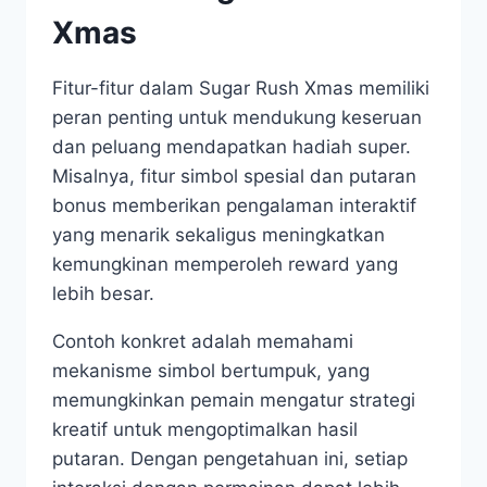
Xmas
Fitur-fitur dalam Sugar Rush Xmas memiliki
peran penting untuk mendukung keseruan
dan peluang mendapatkan hadiah super.
Misalnya, fitur simbol spesial dan putaran
bonus memberikan pengalaman interaktif
yang menarik sekaligus meningkatkan
kemungkinan memperoleh reward yang
lebih besar.
Contoh konkret adalah memahami
mekanisme simbol bertumpuk, yang
memungkinkan pemain mengatur strategi
kreatif untuk mengoptimalkan hasil
putaran. Dengan pengetahuan ini, setiap