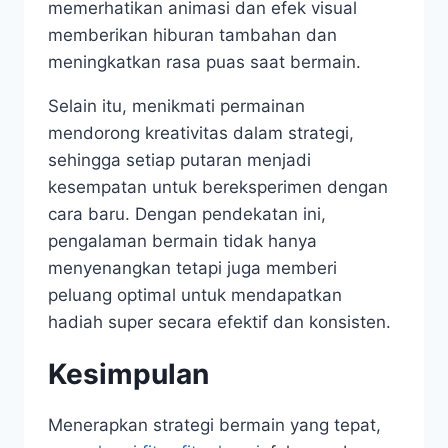
memerhatikan animasi dan efek visual
memberikan hiburan tambahan dan
meningkatkan rasa puas saat bermain.
Selain itu, menikmati permainan
mendorong kreativitas dalam strategi,
sehingga setiap putaran menjadi
kesempatan untuk bereksperimen dengan
cara baru. Dengan pendekatan ini,
pengalaman bermain tidak hanya
menyenangkan tetapi juga memberi
peluang optimal untuk mendapatkan
hadiah super secara efektif dan konsisten.
Kesimpulan
Menerapkan strategi bermain yang tepat,