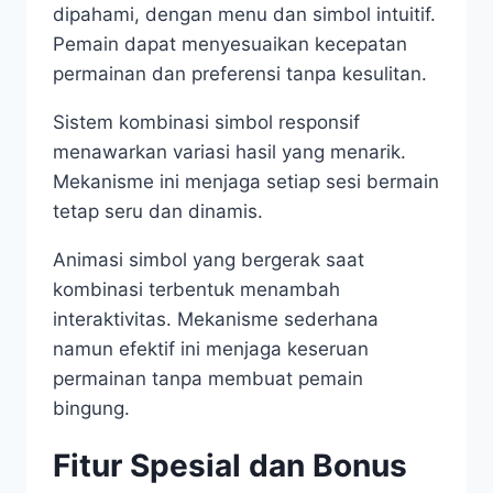
dipahami, dengan menu dan simbol intuitif.
Pemain dapat menyesuaikan kecepatan
permainan dan preferensi tanpa kesulitan.
Sistem kombinasi simbol responsif
menawarkan variasi hasil yang menarik.
Mekanisme ini menjaga setiap sesi bermain
tetap seru dan dinamis.
Animasi simbol yang bergerak saat
kombinasi terbentuk menambah
interaktivitas. Mekanisme sederhana
namun efektif ini menjaga keseruan
permainan tanpa membuat pemain
bingung.
Fitur Spesial dan Bonus