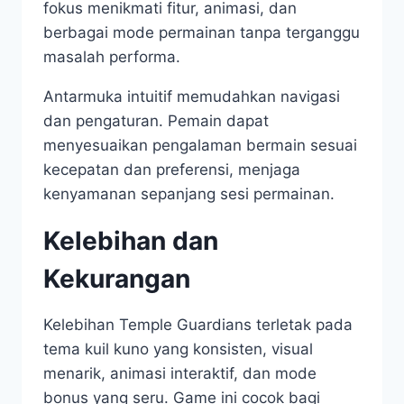
fokus menikmati fitur, animasi, dan
berbagai mode permainan tanpa terganggu
masalah performa.
Antarmuka intuitif memudahkan navigasi
dan pengaturan. Pemain dapat
menyesuaikan pengalaman bermain sesuai
kecepatan dan preferensi, menjaga
kenyamanan sepanjang sesi permainan.
Kelebihan dan
Kekurangan
Kelebihan Temple Guardians terletak pada
tema kuil kuno yang konsisten, visual
menarik, animasi interaktif, dan mode
bonus yang seru. Game ini cocok bagi