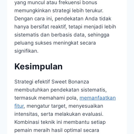
yang muncul atau frekuensi bonus
memungkinkan strategi lebih terukur.
Dengan cara ini, pendekatan Anda tidak
hanya bersifat reaktif, tetapi menjadi lebih
sistematis dan berbasis data, sehingga
peluang sukses meningkat secara
signifikan.
Kesimpulan
Strategi efektif Sweet Bonanza
membutuhkan pendekatan sistematis,
termasuk memahami pola,
memanfaatkan
fitur
, mengatur target, menyesuaikan
intensitas, serta melakukan evaluasi.
Kombinasi teknik ini membantu setiap
pemain meraih hasil optimal secara