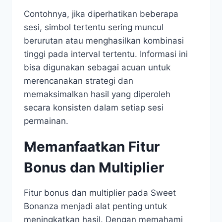
Contohnya, jika diperhatikan beberapa
sesi, simbol tertentu sering muncul
berurutan atau menghasilkan kombinasi
tinggi pada interval tertentu. Informasi ini
bisa digunakan sebagai acuan untuk
merencanakan strategi dan
memaksimalkan hasil yang diperoleh
secara konsisten dalam setiap sesi
permainan.
Memanfaatkan Fitur
Bonus dan Multiplier
Fitur bonus dan multiplier pada Sweet
Bonanza menjadi alat penting untuk
meningkatkan hasil. Dengan memahami