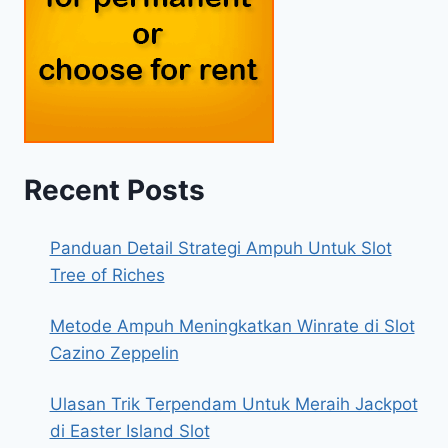
Recent Posts
Panduan Detail Strategi Ampuh Untuk Slot
Tree of Riches
Metode Ampuh Meningkatkan Winrate di Slot
Cazino Zeppelin
Ulasan Trik Terpendam Untuk Meraih Jackpot
di Easter Island Slot