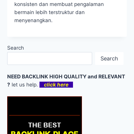
konsisten dan membuat pengalaman
bermain lebih terstruktur dan
menyenangkan.
Search
Search
NEED BACKLINK HIGH QUALITY and RELEVANT
?
let us help.
click here