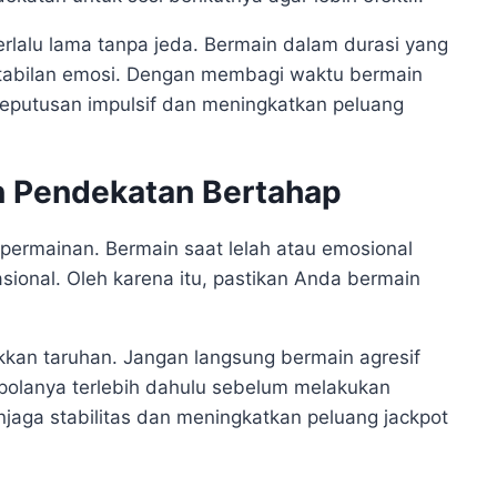
 terlalu lama tanpa jeda. Bermain dalam durasi yang
tabilan emosi. Dengan membagi waktu bermain
eputusan impulsif dan meningkatkan peluang
n Pendekatan Bertahap
permainan. Bermain saat lelah atau emosional
ional. Oleh karena itu, pastikan Anda bermain
an taruhan. Jangan langsung bermain agresif
polanya terlebih dahulu sebelum melakukan
jaga stabilitas dan meningkatkan peluang jackpot