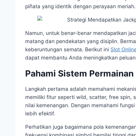
piñata yang identik dengan perayaan meriah.
Namun, untuk benar-benar mendapatkan jack
matang dan pendekatan yang disiplin. Berm
keberuntungan semata. Berikut ini
Slot Onlin
dapat membantu Anda meningkatkan peluang 
Pahami Sistem Permainan 
Langkah pertama adalah memahami mekanism
memiliki fitur seperti wild, scatter, free spi
nilai kemenangan. Dengan memahami fungsi 
lebih efektif.
Perhatikan juga bagaimana pola kemenangan
frekuensi kombinasi simbol bernilai tinggi d