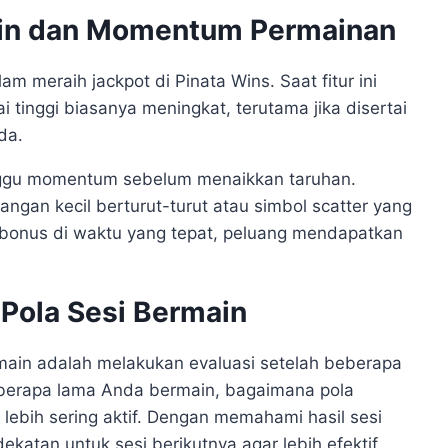
Spin dan Momentum Permainan
am meraih jackpot di Pinata Wins. Saat fitur ini
i tinggi biasanya meningkat, terutama jika disertai
da.
nggu momentum sebelum menaikkan taruhan.
an kecil berturut-turut atau simbol scatter yang
 bonus di waktu yang tepat, peluang mendapatkan
 Pola Sesi Bermain
emain adalah melakukan evaluasi setelah beberapa
n berapa lama Anda bermain, bagaimana pola
lebih sering aktif. Dengan memahami hasil sesi
atan untuk sesi berikutnya agar lebih efektif.