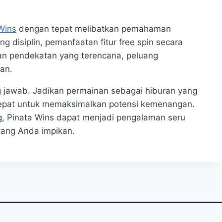
 Wins
dengan tepat melibatkan pemahaman
disiplin, pemanfaatan fitur free spin secara
gan pendekatan yang terencana, peluang
an.
g jawab. Jadikan permainan sebagai hiburan yang
tepat untuk memaksimalkan potensi kemenangan.
g, Pinata Wins dapat menjadi pengalaman seru
yang Anda impikan.