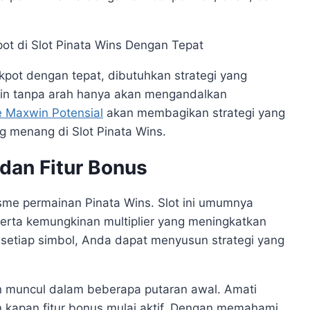
pot dengan tepat, dibutuhkan strategi yang
ain tanpa arah hanya akan mengandalkan
e Maxwin Potensial
akan membagikan strategi yang
menang di Slot Pinata Wins.
dan Fitur Bonus
e permainan Pinata Wins. Slot ini umumnya
n, serta kemungkinan multiplier yang meningkatkan
setiap simbol, Anda dapat menyusun strategi yang
 muncul dalam beberapa putaran awal. Amati
an kapan fitur bonus mulai aktif. Dengan memahami