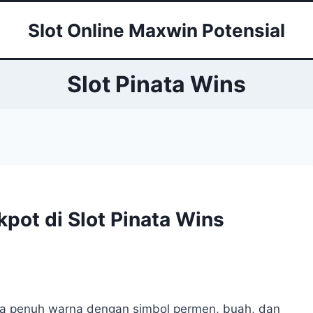
Slot Online Maxwin Potensial
Slot Pinata Wins
pot di Slot Pinata Wins
ta penuh warna dengan simbol permen, buah, dan