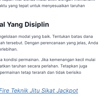
ktu yang tepat untuk menyesuaikan taruhan
 Yang Disiplin
engelolaan modal yang baik. Tentukan batas dana
ah tersebut. Dengan perencanaan yang jelas, Anda
rlebihan.
a kondisi permainan. Jika kemenangan kecil mulai
atkan taruhan secara perlahan. Tetapkan juga
ermainan tetap terarah dan tidak berisiko
Fire Teknik Jitu Sikat Jackpot