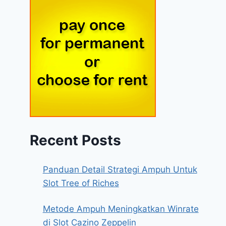
Recent Posts
Panduan Detail Strategi Ampuh Untuk
Slot Tree of Riches
Metode Ampuh Meningkatkan Winrate
di Slot Cazino Zeppelin