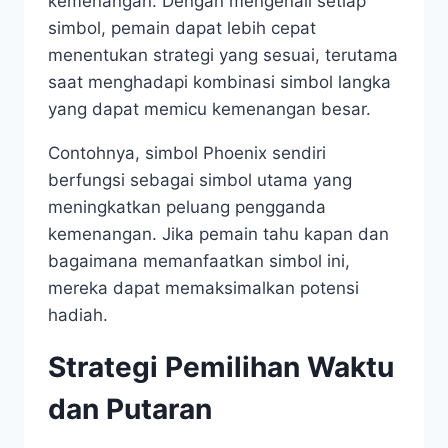
kemenangan. Dengan mengenali setiap
simbol, pemain dapat lebih cepat
menentukan strategi yang sesuai, terutama
saat menghadapi kombinasi simbol langka
yang dapat memicu kemenangan besar.
Contohnya, simbol Phoenix sendiri
berfungsi sebagai simbol utama yang
meningkatkan peluang pengganda
kemenangan. Jika pemain tahu kapan dan
bagaimana memanfaatkan simbol ini,
mereka dapat memaksimalkan potensi
hadiah.
Strategi Pemilihan Waktu
dan Putaran