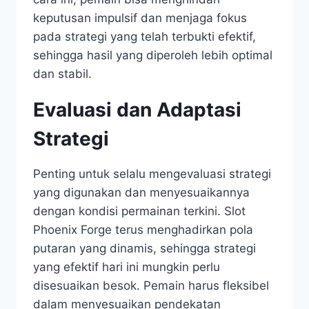
keputusan impulsif dan menjaga fokus
pada strategi yang telah terbukti efektif,
sehingga hasil yang diperoleh lebih optimal
dan stabil.
Evaluasi dan Adaptasi
Strategi
Penting untuk selalu mengevaluasi strategi
yang digunakan dan menyesuaikannya
dengan kondisi permainan terkini. Slot
Phoenix Forge terus menghadirkan pola
putaran yang dinamis, sehingga strategi
yang efektif hari ini mungkin perlu
disesuaikan besok. Pemain harus fleksibel
dalam menyesuaikan pendekatan