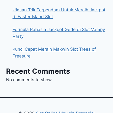
Ulasan Trik Terpendam Untuk Meraih Jackpot
di Easter Island Slot
Formula Rahasia Jackpot Gede di Slot Vampy
Party
Kunci Cepat Meraih Maxwin Slot Trees of
Treasure
Recent Comments
No comments to show.