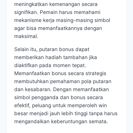
meningkatkan kemenangan secara
signifikan. Pemain harus memahami
mekanisme kerja masing-masing simbol
agar bisa memanfaatkannya dengan
maksimal.
Selain itu, putaran bonus dapat
memberikan hadiah tambahan jika
diaktifkan pada momen tepat.
Memanfaatkan bonus secara strategis
membutuhkan pemahaman pola putaran
dan kesabaran. Dengan memanfaatkan
simbol pengganda dan bonus secara
efektif, peluang untuk memperoleh win
besar menjadi jauh lebih tinggi tanpa harus
mengandalkan keberuntungan semata.