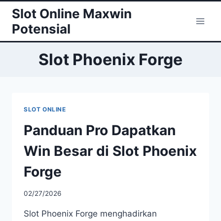
Skip
Slot Online Maxwin
to
Potensial
content
Slot Phoenix Forge
SLOT ONLINE
Panduan Pro Dapatkan
Win Besar di Slot Phoenix
Forge
02/27/2026
Slot Phoenix Forge menghadirkan