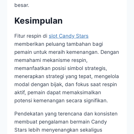
besar.
Kesimpulan
Fitur respin di
slot Candy Stars
memberikan peluang tambahan bagi
pemain untuk meraih kemenangan. Dengan
memahami mekanisme respin,
memanfaatkan posisi simbol strategis,
menerapkan strategi yang tepat, mengelola
modal dengan bijak, dan fokus saat respin
aktif, pemain dapat memaksimalkan
potensi kemenangan secara signifikan.
Pendekatan yang terencana dan konsisten
membuat pengalaman bermain Candy
Stars lebih menyenangkan sekaligus