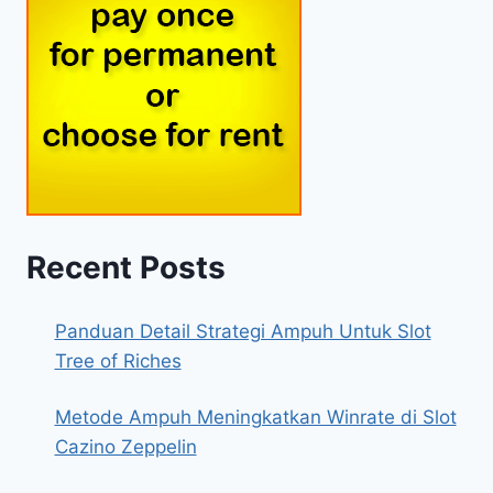
Recent Posts
Panduan Detail Strategi Ampuh Untuk Slot
Tree of Riches
Metode Ampuh Meningkatkan Winrate di Slot
Cazino Zeppelin