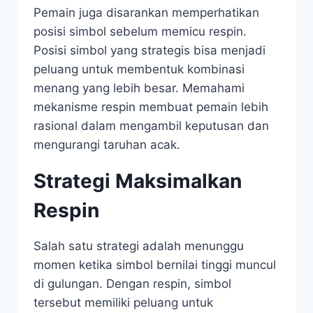
Pemain juga disarankan memperhatikan
posisi simbol sebelum memicu respin.
Posisi simbol yang strategis bisa menjadi
peluang untuk membentuk kombinasi
menang yang lebih besar. Memahami
mekanisme respin membuat pemain lebih
rasional dalam mengambil keputusan dan
mengurangi taruhan acak.
Strategi Maksimalkan
Respin
Salah satu strategi adalah menunggu
momen ketika simbol bernilai tinggi muncul
di gulungan. Dengan respin, simbol
tersebut memiliki peluang untuk