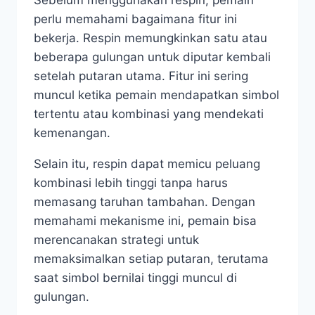
Sebelum menggunakan respin, pemain
perlu memahami bagaimana fitur ini
bekerja. Respin memungkinkan satu atau
beberapa gulungan untuk diputar kembali
setelah putaran utama. Fitur ini sering
muncul ketika pemain mendapatkan simbol
tertentu atau kombinasi yang mendekati
kemenangan.
Selain itu, respin dapat memicu peluang
kombinasi lebih tinggi tanpa harus
memasang taruhan tambahan. Dengan
memahami mekanisme ini, pemain bisa
merencanakan strategi untuk
memaksimalkan setiap putaran, terutama
saat simbol bernilai tinggi muncul di
gulungan.