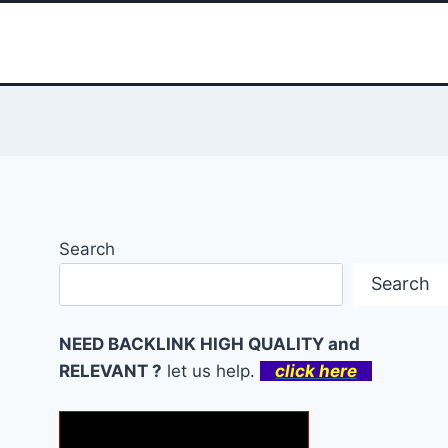
Search
Search
NEED BACKLINK HIGH QUALITY and
RELEVANT ?
let us help.
click here