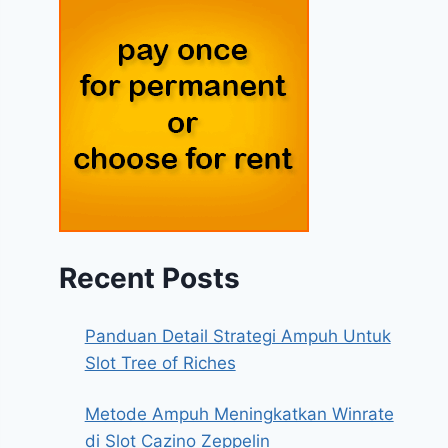
Recent Posts
Panduan Detail Strategi Ampuh Untuk
Slot Tree of Riches
Metode Ampuh Meningkatkan Winrate
di Slot Cazino Zeppelin