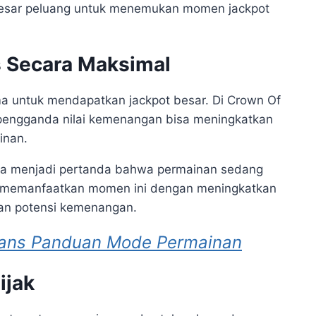
besar peluang untuk menemukan momen jackpot
 Secara Maksimal
ma untuk mendapatkan jackpot besar. Di Crown Of
au pengganda nilai kemenangan bisa meningkatkan
inan.
 bisa menjadi pertanda bahwa permainan sedang
n memanfaatkan momen ini dengan meningkatkan
an potensi kemenangan.
ians Panduan Mode Permainan
ijak