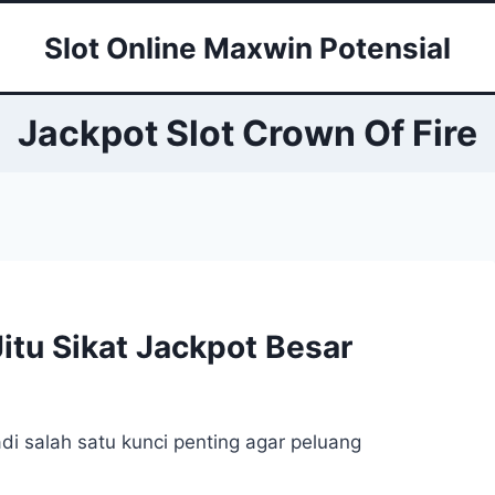
Slot Online Maxwin Potensial
Jackpot Slot Crown Of Fire
Jitu Sikat Jackpot Besar
i salah satu kunci penting agar peluang