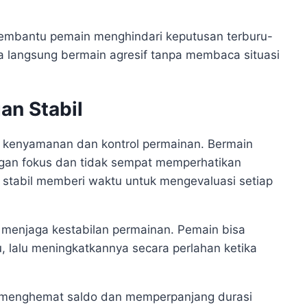
membantu pemain menghindari keputusan terburu-
a langsung bermain agresif tanpa membaca situasi
an Stabil
p kenyamanan dan kontrol permainan. Bermain
ngan fokus dan tidak sempat memperhatikan
 stabil memberi waktu untuk mengevaluasi setiap
k menjaga kestabilan permainan. Pemain bisa
u, lalu meningkatkannya secara perlahan ketika
sa menghemat saldo dan memperpanjang durasi