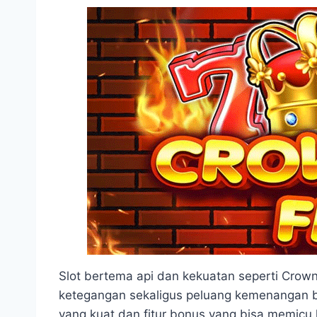
Slot bertema api dan kekuatan seperti Crow
ketegangan sekaligus peluang kemenangan be
yang kuat dan fitur bonus yang bisa memicu 