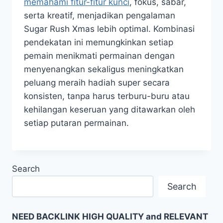
memahami fitur-fitur kunci
, fokus, sabar,
serta kreatif, menjadikan pengalaman
Sugar Rush Xmas lebih optimal. Kombinasi
pendekatan ini memungkinkan setiap
pemain menikmati permainan dengan
menyenangkan sekaligus meningkatkan
peluang meraih hadiah super secara
konsisten, tanpa harus terburu-buru atau
kehilangan keseruan yang ditawarkan oleh
setiap putaran permainan.
Search
Search
NEED BACKLINK HIGH QUALITY and RELEVANT