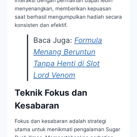
interaksi dengan permainan dapat lebih
menyenangkan, memberikan kepuasan
saat berhasil mengumpulkan hadiah secara
konsisten dan efektif.
Baca Juga:
Formula
Menang Beruntun
Tanpa Henti di Slot
Lord Venom
Teknik Fokus dan
Kesabaran
Fokus dan kesabaran adalah strategi
utama untuk menikmati pengalaman Sugar