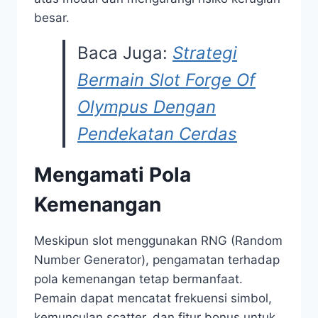
besar.
Baca Juga:
Strategi
Bermain Slot Forge Of
Olympus Dengan
Pendekatan Cerdas
Mengamati Pola
Kemenangan
Meskipun slot menggunakan RNG (Random
Number Generator), pengamatan terhadap
pola kemenangan tetap bermanfaat.
Pemain dapat mencatat frekuensi simbol,
kemunculan scatter, dan fitur bonus untuk