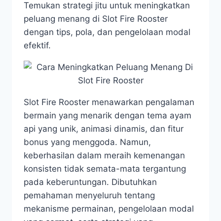
Temukan strategi jitu untuk meningkatkan
peluang menang di Slot Fire Rooster
dengan tips, pola, dan pengelolaan modal
efektif.
Slot Fire Rooster menawarkan pengalaman
bermain yang menarik dengan tema ayam
api yang unik, animasi dinamis, dan fitur
bonus yang menggoda. Namun,
keberhasilan dalam meraih kemenangan
konsisten tidak semata-mata tergantung
pada keberuntungan. Dibutuhkan
pemahaman menyeluruh tentang
mekanisme permainan, pengelolaan modal