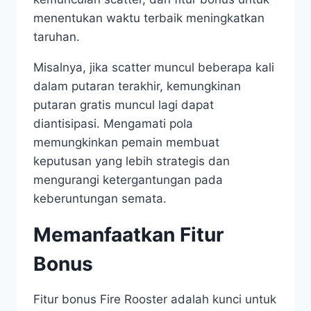
menentukan waktu terbaik meningkatkan
taruhan.
Misalnya, jika scatter muncul beberapa kali
dalam putaran terakhir, kemungkinan
putaran gratis muncul lagi dapat
diantisipasi. Mengamati pola
memungkinkan pemain membuat
keputusan yang lebih strategis dan
mengurangi ketergantungan pada
keberuntungan semata.
Memanfaatkan Fitur
Bonus
Fitur bonus Fire Rooster adalah kunci untuk