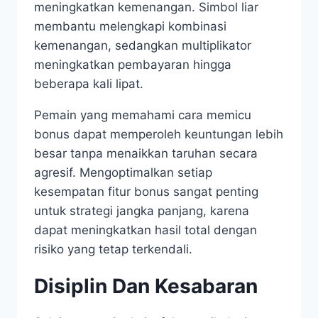
meningkatkan kemenangan. Simbol liar
membantu melengkapi kombinasi
kemenangan, sedangkan multiplikator
meningkatkan pembayaran hingga
beberapa kali lipat.
Pemain yang memahami cara memicu
bonus dapat memperoleh keuntungan lebih
besar tanpa menaikkan taruhan secara
agresif. Mengoptimalkan setiap
kesempatan fitur bonus sangat penting
untuk strategi jangka panjang, karena
dapat meningkatkan hasil total dengan
risiko yang tetap terkendali.
Disiplin Dan Kesabaran