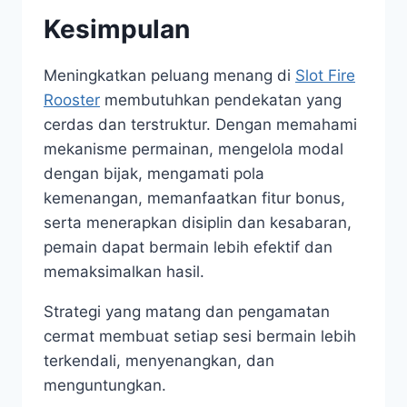
Kesimpulan
Meningkatkan peluang menang di
Slot Fire
Rooster
membutuhkan pendekatan yang
cerdas dan terstruktur. Dengan memahami
mekanisme permainan, mengelola modal
dengan bijak, mengamati pola
kemenangan, memanfaatkan fitur bonus,
serta menerapkan disiplin dan kesabaran,
pemain dapat bermain lebih efektif dan
memaksimalkan hasil.
Strategi yang matang dan pengamatan
cermat membuat setiap sesi bermain lebih
terkendali, menyenangkan, dan
menguntungkan.