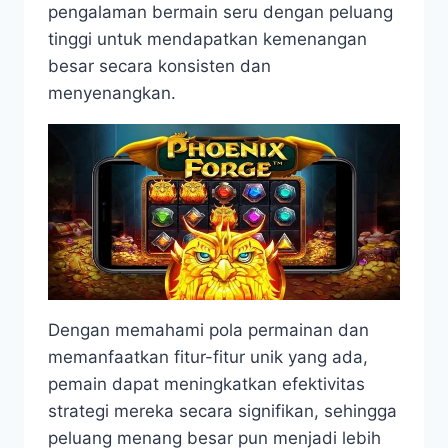
pengalaman bermain seru dengan peluang
tinggi untuk mendapatkan kemenangan
besar secara konsisten dan
menyenangkan.
Dengan memahami pola permainan dan
memanfaatkan fitur-fitur unik yang ada,
pemain dapat meningkatkan efektivitas
strategi mereka secara signifikan, sehingga
peluang menang besar pun menjadi lebih