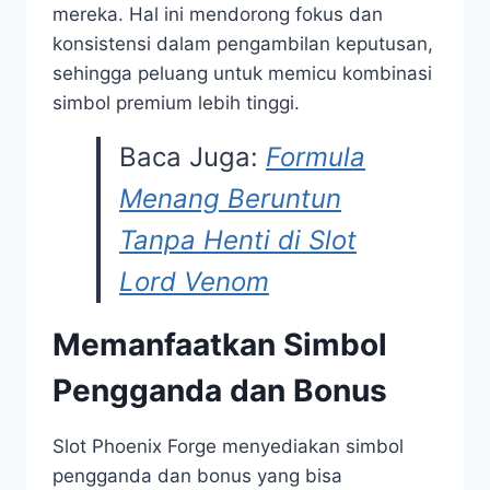
mereka. Hal ini mendorong fokus dan
konsistensi dalam pengambilan keputusan,
sehingga peluang untuk memicu kombinasi
simbol premium lebih tinggi.
Baca Juga:
Formula
Menang Beruntun
Tanpa Henti di Slot
Lord Venom
Memanfaatkan Simbol
Pengganda dan Bonus
Slot Phoenix Forge menyediakan simbol
pengganda dan bonus yang bisa