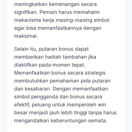
meningkatkan kemenangan secara
signifikan. Pemain harus memahami
mekanisme kerja masing-masing simbol
agar bisa memanfaatkannya dengan
maksimal.
Selain itu, putaran bonus dapat
memberikan hadiah tambahan jika
diaktifkan pada momen tepat.
Memanfaatkan bonus secara strategis
membutuhkan pemahaman pola putaran
dan kesabaran. Dengan memanfaatkan
simbol pengganda dan bonus secara
efektif, peluang untuk memperoleh win
besar menjadi jauh lebih tinggi tanpa harus
mengandalkan keberuntungan semata.