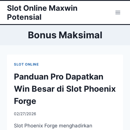
Skip
Slot Online Maxwin
to
Potensial
content
Bonus Maksimal
SLOT ONLINE
Panduan Pro Dapatkan
Win Besar di Slot Phoenix
Forge
02/27/2026
Slot Phoenix Forge menghadirkan