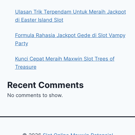
Ulasan Trik Terpendam Untuk Meraih Jackpot
di Easter Island Slot
Formula Rahasia Jackpot Gede di Slot Vampy
Party
Kunci Cepat Meraih Maxwin Slot Trees of
Treasure
Recent Comments
No comments to show.