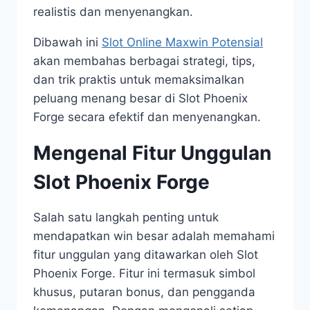
realistis dan menyenangkan.
Dibawah ini
Slot Online Maxwin Potensial
akan membahas berbagai strategi, tips,
dan trik praktis untuk memaksimalkan
peluang menang besar di Slot Phoenix
Forge secara efektif dan menyenangkan.
Mengenal Fitur Unggulan
Slot Phoenix Forge
Salah satu langkah penting untuk
mendapatkan win besar adalah memahami
fitur unggulan yang ditawarkan oleh Slot
Phoenix Forge. Fitur ini termasuk simbol
khusus, putaran bonus, dan pengganda