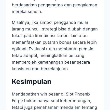
berdasarkan pengamatan dan pengalaman
mereka sendiri.
Misalnya, jika simbol pengganda mulai
jarang muncul, strategi bisa diubah dengan
fokus pada kombinasi simbol lain atau
memanfaatkan putaran bonus secara lebih
optimal. Evaluasi rutin membantu pemain
tetap adaptif, meningkatkan peluang
memperoleh kemenangan besar secara
konsisten dan berkelanjutan.
Kesimpulan
Mendapatkan win besar di Slot Phoenix
Forge bukan hanya soal keberuntungan,
tetapi juga pemahaman mendalam tentang