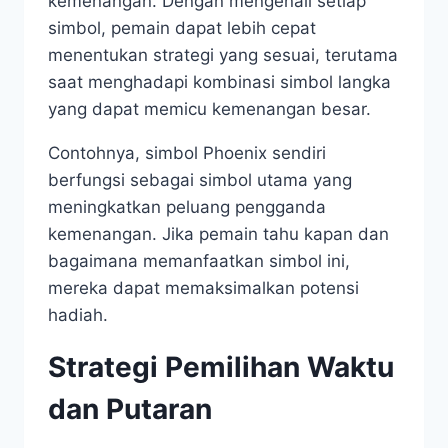
kemenangan. Dengan mengenali setiap
simbol, pemain dapat lebih cepat
menentukan strategi yang sesuai, terutama
saat menghadapi kombinasi simbol langka
yang dapat memicu kemenangan besar.
Contohnya, simbol Phoenix sendiri
berfungsi sebagai simbol utama yang
meningkatkan peluang pengganda
kemenangan. Jika pemain tahu kapan dan
bagaimana memanfaatkan simbol ini,
mereka dapat memaksimalkan potensi
hadiah.
Strategi Pemilihan Waktu
dan Putaran