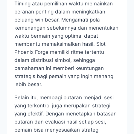
Timing atau pemilihan waktu memainkan
peranan penting dalam meningkatkan
peluang win besar. Mengamati pola
kemenangan sebelumnya dan menentukan
waktu bermain yang optimal dapat
membantu memaksimalkan hasil. Slot
Phoenix Forge memiliki ritme tertentu
dalam distribusi simbol, sehingga
pemahaman ini memberi keuntungan
strategis bagi pemain yang ingin menang
lebih besar.
Selain itu, membagi putaran menjadi sesi
yang terkontrol juga merupakan strategi
yang efektif. Dengan menetapkan batasan
putaran dan evaluasi hasil setiap sesi,
pemain bisa menyesuaikan strategi