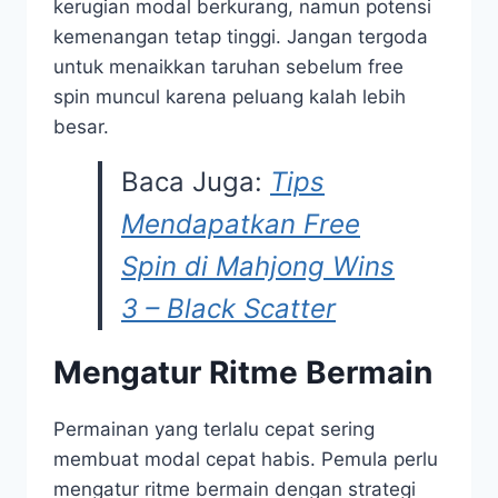
kerugian modal berkurang, namun potensi
kemenangan tetap tinggi. Jangan tergoda
untuk menaikkan taruhan sebelum free
spin muncul karena peluang kalah lebih
besar.
Baca Juga:
Tips
Mendapatkan Free
Spin di Mahjong Wins
3 – Black Scatter
Mengatur Ritme Bermain
Permainan yang terlalu cepat sering
membuat modal cepat habis. Pemula perlu
mengatur ritme bermain dengan strategi