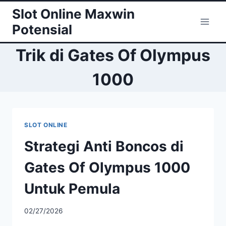
Skip
Slot Online Maxwin
to
Potensial
content
Trik di Gates Of Olympus
1000
SLOT ONLINE
Strategi Anti Boncos di
Gates Of Olympus 1000
Untuk Pemula
02/27/2026