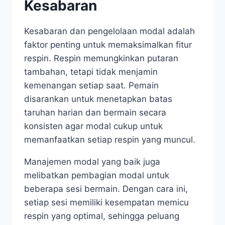
Kesabaran
Kesabaran dan pengelolaan modal adalah
faktor penting untuk memaksimalkan fitur
respin. Respin memungkinkan putaran
tambahan, tetapi tidak menjamin
kemenangan setiap saat. Pemain
disarankan untuk menetapkan batas
taruhan harian dan bermain secara
konsisten agar modal cukup untuk
memanfaatkan setiap respin yang muncul.
Manajemen modal yang baik juga
melibatkan pembagian modal untuk
beberapa sesi bermain. Dengan cara ini,
setiap sesi memiliki kesempatan memicu
respin yang optimal, sehingga peluang