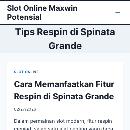
Skip
Slot Online Maxwin
to
Potensial
content
Tips Respin di Spinata
Grande
SLOT ONLINE
Cara Memanfaatkan Fitur
Respin di Spinata Grande
02/27/2026
Dalam permainan slot modern, fitur respin
menjadi salah satu alat penting yang dapat