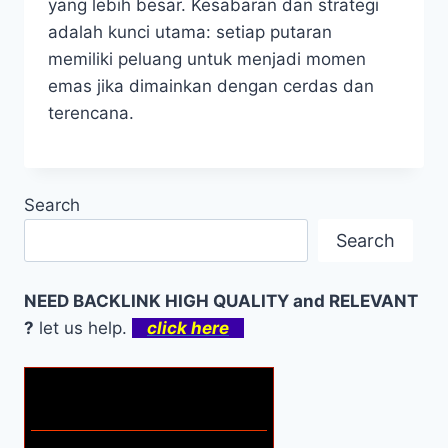
yang lebih besar. Kesabaran dan strategi
adalah kunci utama: setiap putaran
memiliki peluang untuk menjadi momen
emas jika dimainkan dengan cerdas dan
terencana.
Search
Search
NEED BACKLINK HIGH QUALITY and RELEVANT
?
let us help.
click here