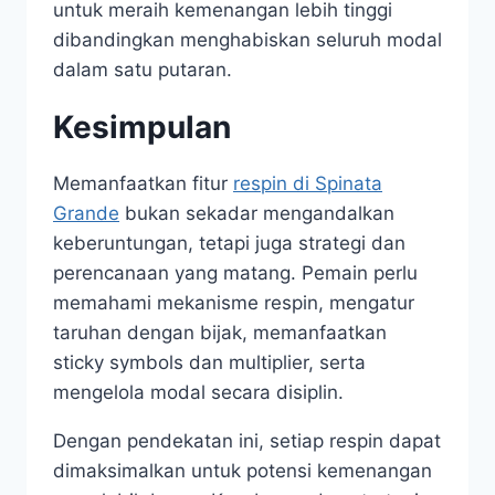
untuk meraih kemenangan lebih tinggi
dibandingkan menghabiskan seluruh modal
dalam satu putaran.
Kesimpulan
Memanfaatkan fitur
respin di Spinata
Grande
bukan sekadar mengandalkan
keberuntungan, tetapi juga strategi dan
perencanaan yang matang. Pemain perlu
memahami mekanisme respin, mengatur
taruhan dengan bijak, memanfaatkan
sticky symbols dan multiplier, serta
mengelola modal secara disiplin.
Dengan pendekatan ini, setiap respin dapat
dimaksimalkan untuk potensi kemenangan