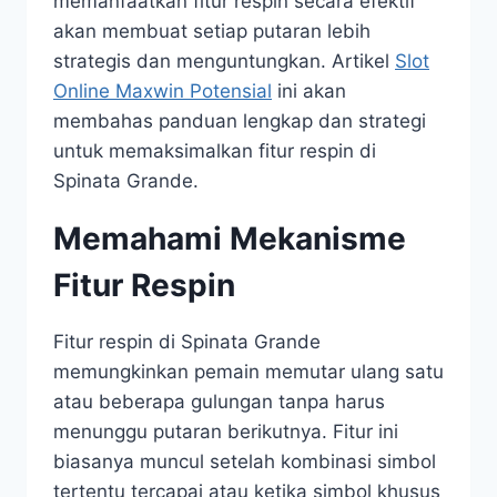
memanfaatkan fitur respin secara efektif
akan membuat setiap putaran lebih
strategis dan menguntungkan. Artikel
Slot
Online Maxwin Potensial
ini akan
membahas panduan lengkap dan strategi
untuk memaksimalkan fitur respin di
Spinata Grande.
Memahami Mekanisme
Fitur Respin
Fitur respin di Spinata Grande
memungkinkan pemain memutar ulang satu
atau beberapa gulungan tanpa harus
menunggu putaran berikutnya. Fitur ini
biasanya muncul setelah kombinasi simbol
tertentu tercapai atau ketika simbol khusus