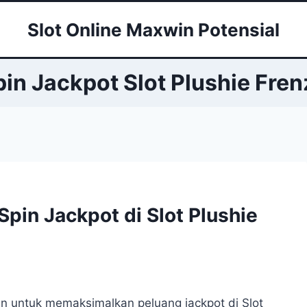
Slot Online Maxwin Potensial
pin Jackpot Slot Plushie Fren
pin Jackpot di Slot Plushie
pin untuk memaksimalkan peluang jackpot di Slot