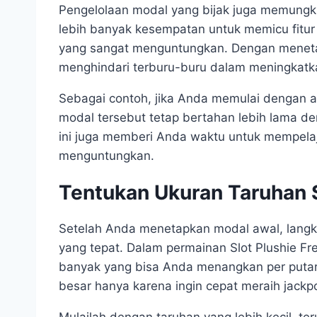
Pengelolaan modal yang bijak juga memungk
lebih banyak kesempatan untuk memicu fitur 
yang sangat menguntungkan. Dengan menetap
menghindari terburu-buru dalam meningkatk
Sebagai contoh, jika Anda memulai dengan a
modal tersebut tetap bertahan lebih lama den
ini juga memberi Anda waktu untuk mempela
menguntungkan.
Tentukan Ukuran Taruhan 
Setelah Anda menetapkan modal awal, langk
yang tepat. Dalam permainan Slot Plushie F
banyak yang bisa Anda menangkan per puta
besar hanya karena ingin cepat meraih jackpo
Mulailah dengan taruhan yang lebih kecil, te