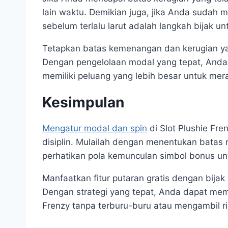
lain waktu. Demikian juga, jika Anda sudah
sebelum terlalu larut adalah langkah bijak 
Tetapkan batas kemenangan dan kerugian yan
Dengan pengelolaan modal yang tepat, Anda
memiliki peluang yang lebih besar untuk merai
Kesimpulan
Mengatur modal dan spin
di Slot Plushie Fr
disiplin. Mulailah dengan menentukan batas m
perhatikan pola kemunculan simbol bonus 
Manfaatkan fitur putaran gratis dengan bijak
Dengan strategi yang tepat, Anda dapat mem
Frenzy tanpa terburu-buru atau mengambil ris