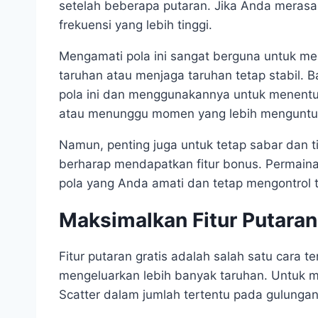
setelah beberapa putaran. Jika Anda meras
frekuensi yang lebih tinggi.
Mengamati pola ini sangat berguna untuk m
taruhan atau menjaga taruhan tetap stabil
pola ini dan menggunakannya untuk menentu
atau menunggu momen yang lebih menguntu
Namun, penting juga untuk tetap sabar dan 
berharap mendapatkan fitur bonus. Permainan
pola yang Anda amati dan tetap mengontrol 
Maksimalkan Fitur Putaran
Fitur putaran gratis adalah salah satu cara
mengeluarkan lebih banyak taruhan. Untuk m
Scatter dalam jumlah tertentu pada gulungan