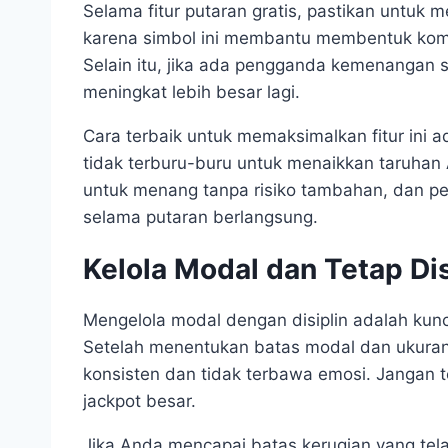
Selama fitur putaran gratis, pastikan untuk
karena simbol ini membantu membentuk kom
Selain itu, jika ada pengganda kemenangan 
meningkat lebih besar lagi.
Cara terbaik untuk memaksimalkan fitur ini 
tidak terburu-buru untuk menaikkan taruhan
untuk menang tanpa risiko tambahan, dan pe
selama putaran berlangsung.
Kelola Modal dan Tetap Dis
Mengelola modal dengan disiplin adalah kunc
Setelah menentukan batas modal dan ukuran 
konsisten dan tidak terbawa emosi. Jangan 
jackpot besar.
Jika Anda mencapai batas kerugian yang telah