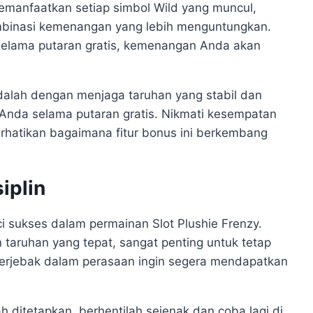
 memanfaatkan setiap simbol Wild yang muncul,
binasi kemenangan yang lebih menguntungkan.
selama putaran gratis, kemenangan Anda akan
adalah dengan menjaga taruhan yang stabil dan
 Anda selama putaran gratis. Nikmati kesempatan
rhatikan bagaimana fitur bonus ini berkembang
iplin
i sukses dalam permainan Slot Plushie Frenzy.
taruhan yang tepat, sangat penting untuk tetap
terjebak dalam perasaan ingin segera mendapatkan
 ditetapkan, berhentilah sejenak dan coba lagi di