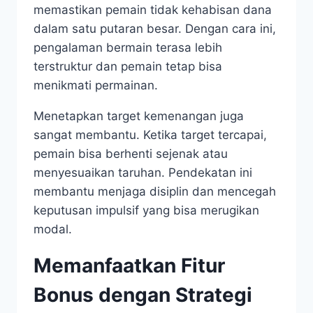
memastikan pemain tidak kehabisan dana
dalam satu putaran besar. Dengan cara ini,
pengalaman bermain terasa lebih
terstruktur dan pemain tetap bisa
menikmati permainan.
Menetapkan target kemenangan juga
sangat membantu. Ketika target tercapai,
pemain bisa berhenti sejenak atau
menyesuaikan taruhan. Pendekatan ini
membantu menjaga disiplin dan mencegah
keputusan impulsif yang bisa merugikan
modal.
Memanfaatkan Fitur
Bonus dengan Strategi