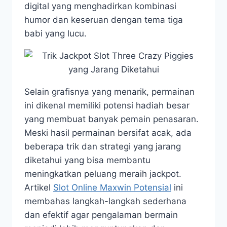
digital yang menghadirkan kombinasi
humor dan keseruan dengan tema tiga
babi yang lucu.
Selain grafisnya yang menarik, permainan
ini dikenal memiliki potensi hadiah besar
yang membuat banyak pemain penasaran.
Meski hasil permainan bersifat acak, ada
beberapa trik dan strategi yang jarang
diketahui yang bisa membantu
meningkatkan peluang meraih jackpot.
Artikel
Slot Online Maxwin Potensial
ini
membahas langkah-langkah sederhana
dan efektif agar pengalaman bermain