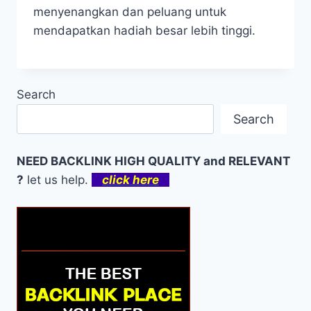
menyenangkan dan peluang untuk
mendapatkan hadiah besar lebih tinggi.
Search
Search
NEED BACKLINK HIGH QUALITY and RELEVANT
?
let us help.
click here