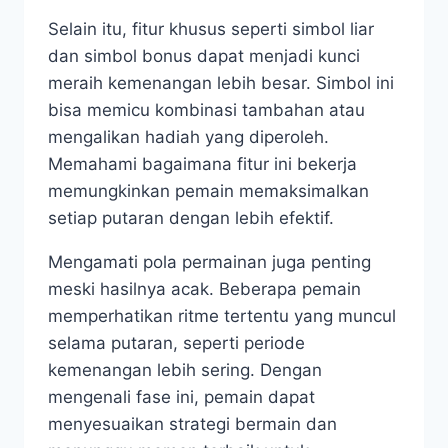
Selain itu, fitur khusus seperti simbol liar
dan simbol bonus dapat menjadi kunci
meraih kemenangan lebih besar. Simbol ini
bisa memicu kombinasi tambahan atau
mengalikan hadiah yang diperoleh.
Memahami bagaimana fitur ini bekerja
memungkinkan pemain memaksimalkan
setiap putaran dengan lebih efektif.
Mengamati pola permainan juga penting
meski hasilnya acak. Beberapa pemain
memperhatikan ritme tertentu yang muncul
selama putaran, seperti periode
kemenangan lebih sering. Dengan
mengenali fase ini, pemain dapat
menyesuaikan strategi bermain dan