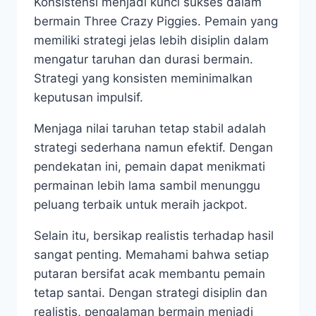
Konsistensi menjadi kunci sukses dalam
bermain Three Crazy Piggies. Pemain yang
memiliki strategi jelas lebih disiplin dalam
mengatur taruhan dan durasi bermain.
Strategi yang konsisten meminimalkan
keputusan impulsif.
Menjaga nilai taruhan tetap stabil adalah
strategi sederhana namun efektif. Dengan
pendekatan ini, pemain dapat menikmati
permainan lebih lama sambil menunggu
peluang terbaik untuk meraih jackpot.
Selain itu, bersikap realistis terhadap hasil
sangat penting. Memahami bahwa setiap
putaran bersifat acak membantu pemain
tetap santai. Dengan strategi disiplin dan
realistis, pengalaman bermain menjadi