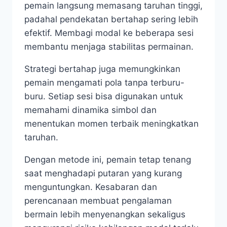
pemain langsung memasang taruhan tinggi,
padahal pendekatan bertahap sering lebih
efektif. Membagi modal ke beberapa sesi
membantu menjaga stabilitas permainan.
Strategi bertahap juga memungkinkan
pemain mengamati pola tanpa terburu-
buru. Setiap sesi bisa digunakan untuk
memahami dinamika simbol dan
menentukan momen terbaik meningkatkan
taruhan.
Dengan metode ini, pemain tetap tenang
saat menghadapi putaran yang kurang
menguntungkan. Kesabaran dan
perencanaan membuat pengalaman
bermain lebih menyenangkan sekaligus