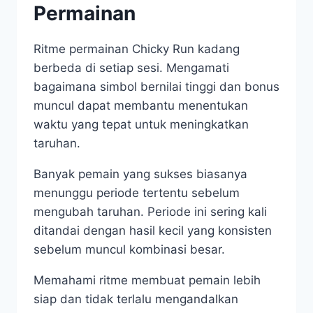
Permainan
Ritme permainan Chicky Run kadang
berbeda di setiap sesi. Mengamati
bagaimana simbol bernilai tinggi dan bonus
muncul dapat membantu menentukan
waktu yang tepat untuk meningkatkan
taruhan.
Banyak pemain yang sukses biasanya
menunggu periode tertentu sebelum
mengubah taruhan. Periode ini sering kali
ditandai dengan hasil kecil yang konsisten
sebelum muncul kombinasi besar.
Memahami ritme membuat pemain lebih
siap dan tidak terlalu mengandalkan