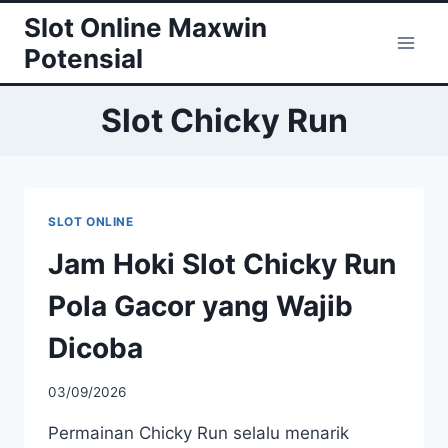
Skip
Slot Online Maxwin
to
Potensial
content
Slot Chicky Run
SLOT ONLINE
Jam Hoki Slot Chicky Run
Pola Gacor yang Wajib
Dicoba
03/09/2026
Permainan Chicky Run selalu menarik