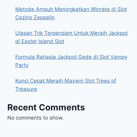
Metode Ampuh Meningkatkan Winrate di Slot
Cazino Zeppelin
Ulasan Trik Terpendam Untuk Meraih Jackpot
di Easter Island Slot
Formula Rahasia Jackpot Gede di Slot Vampy
Party
Kunci Cepat Meraih Maxwin Slot Trees of
Treasure
Recent Comments
No comments to show.