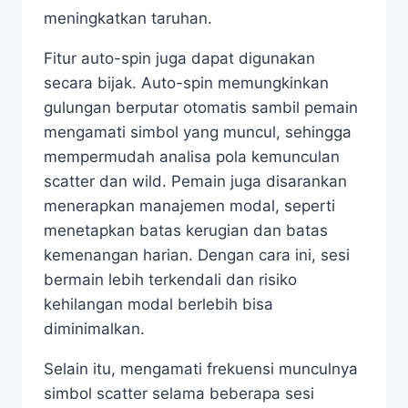
meningkatkan taruhan.
Fitur auto-spin juga dapat digunakan
secara bijak. Auto-spin memungkinkan
gulungan berputar otomatis sambil pemain
mengamati simbol yang muncul, sehingga
mempermudah analisa pola kemunculan
scatter dan wild. Pemain juga disarankan
menerapkan manajemen modal, seperti
menetapkan batas kerugian dan batas
kemenangan harian. Dengan cara ini, sesi
bermain lebih terkendali dan risiko
kehilangan modal berlebih bisa
diminimalkan.
Selain itu, mengamati frekuensi munculnya
simbol scatter selama beberapa sesi