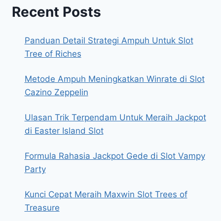
Recent Posts
Panduan Detail Strategi Ampuh Untuk Slot
Tree of Riches
Metode Ampuh Meningkatkan Winrate di Slot
Cazino Zeppelin
Ulasan Trik Terpendam Untuk Meraih Jackpot
di Easter Island Slot
Formula Rahasia Jackpot Gede di Slot Vampy
Party
Kunci Cepat Meraih Maxwin Slot Trees of
Treasure