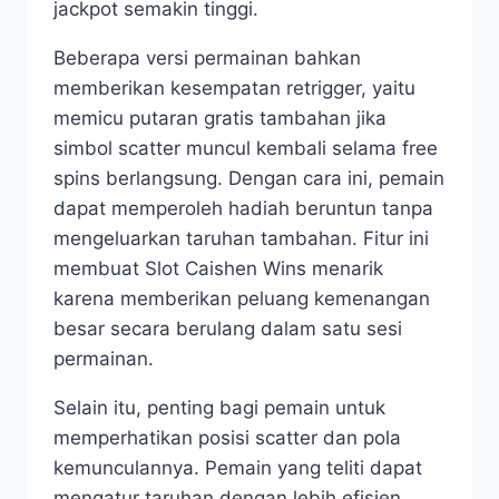
jackpot semakin tinggi.
Beberapa versi permainan bahkan
memberikan kesempatan retrigger, yaitu
memicu putaran gratis tambahan jika
simbol scatter muncul kembali selama free
spins berlangsung. Dengan cara ini, pemain
dapat memperoleh hadiah beruntun tanpa
mengeluarkan taruhan tambahan. Fitur ini
membuat Slot Caishen Wins menarik
karena memberikan peluang kemenangan
besar secara berulang dalam satu sesi
permainan.
Selain itu, penting bagi pemain untuk
memperhatikan posisi scatter dan pola
kemunculannya. Pemain yang teliti dapat
mengatur taruhan dengan lebih efisien