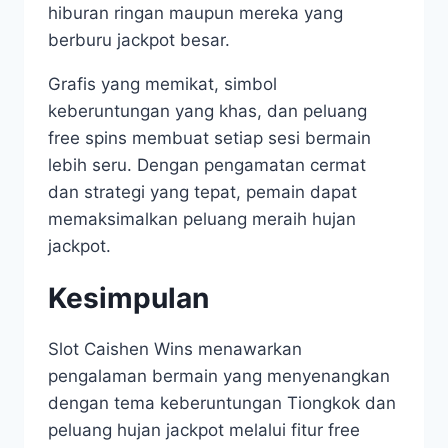
hiburan ringan maupun mereka yang
berburu jackpot besar.
Grafis yang memikat, simbol
keberuntungan yang khas, dan peluang
free spins membuat setiap sesi bermain
lebih seru. Dengan pengamatan cermat
dan strategi yang tepat, pemain dapat
memaksimalkan peluang meraih hujan
jackpot.
Kesimpulan
Slot Caishen Wins menawarkan
pengalaman bermain yang menyenangkan
dengan tema keberuntungan Tiongkok dan
peluang hujan jackpot melalui fitur free