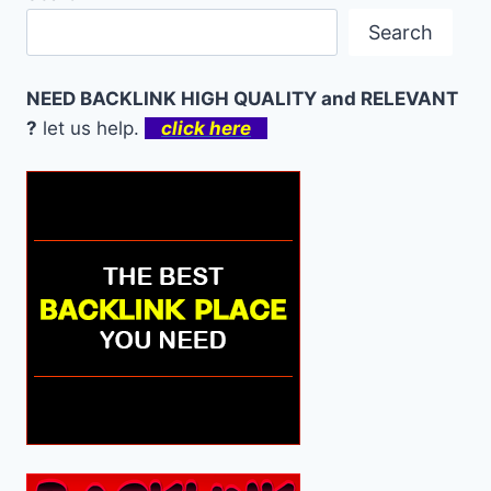
Search
NEED BACKLINK HIGH QUALITY and RELEVANT
?
let us help.
click here