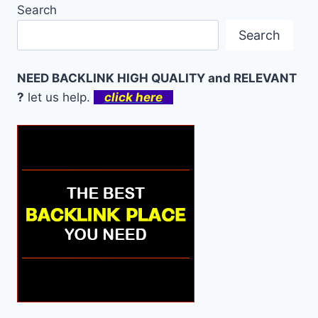
Search
Search
NEED BACKLINK HIGH QUALITY and RELEVANT
?
let us help.
click here