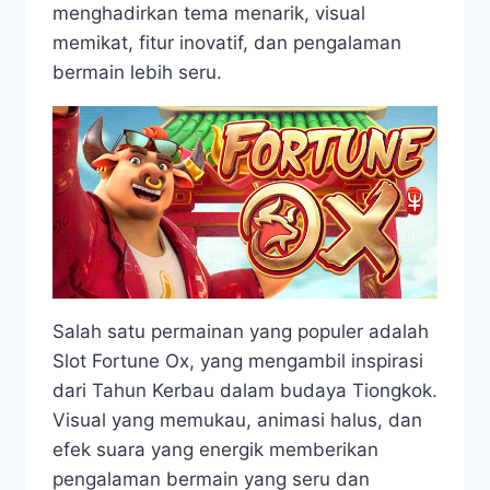
menghadirkan tema menarik, visual
memikat, fitur inovatif, dan pengalaman
bermain lebih seru.
Salah satu permainan yang populer adalah
Slot Fortune Ox, yang mengambil inspirasi
dari Tahun Kerbau dalam budaya Tiongkok.
Visual yang memukau, animasi halus, dan
efek suara yang energik memberikan
pengalaman bermain yang seru dan