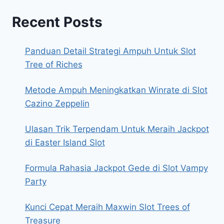
Recent Posts
Panduan Detail Strategi Ampuh Untuk Slot
Tree of Riches
Metode Ampuh Meningkatkan Winrate di Slot
Cazino Zeppelin
Ulasan Trik Terpendam Untuk Meraih Jackpot
di Easter Island Slot
Formula Rahasia Jackpot Gede di Slot Vampy
Party
Kunci Cepat Meraih Maxwin Slot Trees of
Treasure