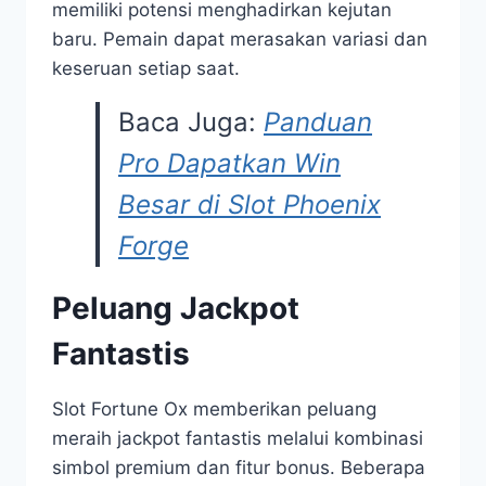
memiliki potensi menghadirkan kejutan
baru. Pemain dapat merasakan variasi dan
keseruan setiap saat.
Baca Juga:
Panduan
Pro Dapatkan Win
Besar di Slot Phoenix
Forge
Peluang Jackpot
Fantastis
Slot Fortune Ox memberikan peluang
meraih jackpot fantastis melalui kombinasi
simbol premium dan fitur bonus. Beberapa