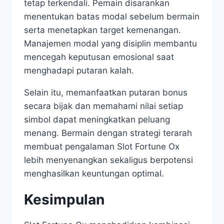
tetap terkendali. Pemain disarankan
menentukan batas modal sebelum bermain
serta menetapkan target kemenangan.
Manajemen modal yang disiplin membantu
mencegah keputusan emosional saat
menghadapi putaran kalah.
Selain itu, memanfaatkan putaran bonus
secara bijak dan memahami nilai setiap
simbol dapat meningkatkan peluang
menang. Bermain dengan strategi terarah
membuat pengalaman Slot Fortune Ox
lebih menyenangkan sekaligus berpotensi
menghasilkan keuntungan optimal.
Kesimpulan