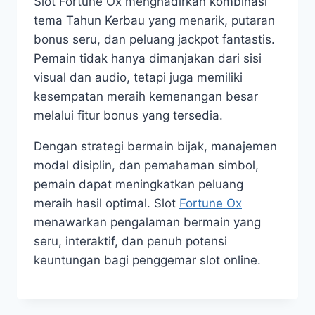
Slot Fortune Ox menghadirkan kombinasi
tema Tahun Kerbau yang menarik, putaran
bonus seru, dan peluang jackpot fantastis.
Pemain tidak hanya dimanjakan dari sisi
visual dan audio, tetapi juga memiliki
kesempatan meraih kemenangan besar
melalui fitur bonus yang tersedia.
Dengan strategi bermain bijak, manajemen
modal disiplin, dan pemahaman simbol,
pemain dapat meningkatkan peluang
meraih hasil optimal. Slot
Fortune Ox
menawarkan pengalaman bermain yang
seru, interaktif, dan penuh potensi
keuntungan bagi penggemar slot online.