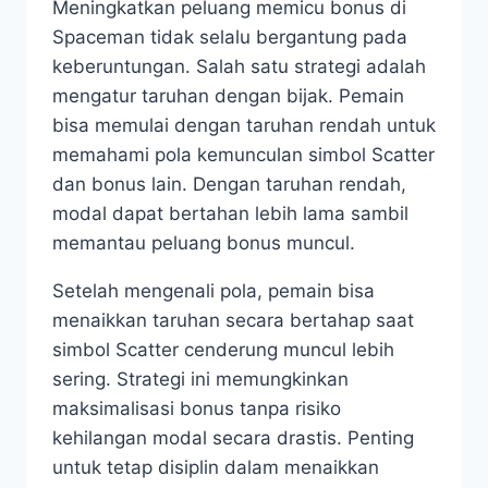
Meningkatkan peluang memicu bonus di
Spaceman tidak selalu bergantung pada
keberuntungan. Salah satu strategi adalah
mengatur taruhan dengan bijak. Pemain
bisa memulai dengan taruhan rendah untuk
memahami pola kemunculan simbol Scatter
dan bonus lain. Dengan taruhan rendah,
modal dapat bertahan lebih lama sambil
memantau peluang bonus muncul.
Setelah mengenali pola, pemain bisa
menaikkan taruhan secara bertahap saat
simbol Scatter cenderung muncul lebih
sering. Strategi ini memungkinkan
maksimalisasi bonus tanpa risiko
kehilangan modal secara drastis. Penting
untuk tetap disiplin dalam menaikkan