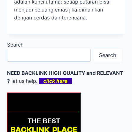
adalah kunci utama: setiap putaran bisa
menjadi peluang emas jika dimainkan
dengan cerdas dan terencana.
Search
Search
NEED BACKLINK HIGH QUALITY and RELEVANT
?
let us help.
click here