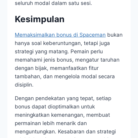
seluruh modal dalam satu sesi.
Kesimpulan
Memaksimalkan bonus di Spaceman
bukan
hanya soal keberuntungan, tetapi juga
strategi yang matang. Pemain perlu
memahami jenis bonus, mengatur taruhan
dengan bijak, memanfaatkan fitur
tambahan, dan mengelola modal secara
disiplin.
Dengan pendekatan yang tepat, setiap
bonus dapat dioptimalkan untuk
meningkatkan kemenangan, membuat
permainan lebih menarik dan
menguntungkan. Kesabaran dan strategi