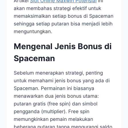
Artikel
Slot Online Maxwin Potensial
ini
akan membahas strategi efektif untuk
memaksimalkan setiap bonus di Spaceman
sehingga setiap putaran bisa menjadi lebih
menguntungkan.
Mengenal Jenis Bonus di
Spaceman
Sebelum menerapkan strategi, penting
untuk memahami jenis bonus yang ada di
Spaceman. Permainan ini biasanya
menawarkan dua jenis bonus utama:
putaran gratis (free spin) dan simbol
pengganda (multiplier). Free spin
memungkinkan pemain melakukan
beberapa putaran tanpa mengurangi saldo