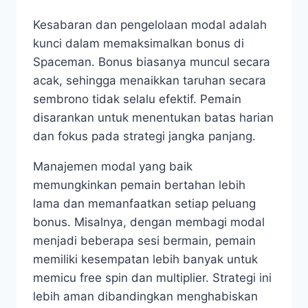
Kesabaran dan pengelolaan modal adalah
kunci dalam memaksimalkan bonus di
Spaceman. Bonus biasanya muncul secara
acak, sehingga menaikkan taruhan secara
sembrono tidak selalu efektif. Pemain
disarankan untuk menentukan batas harian
dan fokus pada strategi jangka panjang.
Manajemen modal yang baik
memungkinkan pemain bertahan lebih
lama dan memanfaatkan setiap peluang
bonus. Misalnya, dengan membagi modal
menjadi beberapa sesi bermain, pemain
memiliki kesempatan lebih banyak untuk
memicu free spin dan multiplier. Strategi ini
lebih aman dibandingkan menghabiskan