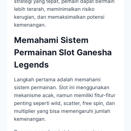
strategi yang tepat, pemain dapat bermain
lebih terarah, meminimalkan risiko
kerugian, dan memaksimalkan potensi
kemenangan.
Memahami Sistem
Permainan Slot Ganesha
Legends
Langkah pertama adalah memahami
sistem permainan. Slot ini menggunakan
mekanisme acak, namun memiliki fitur-fitur
penting seperti wild, scatter, free spin, dan
multiplier yang bisa memengaruhi jumlah
kemenangan.