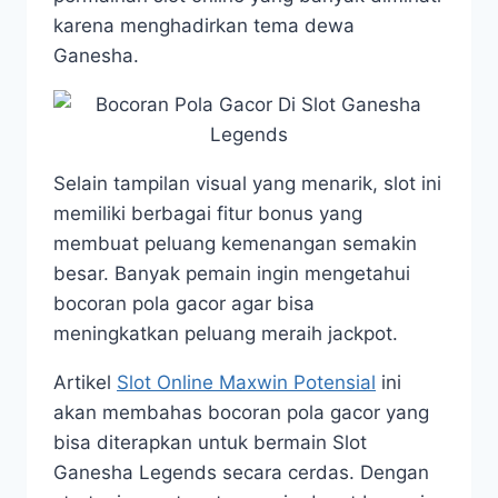
karena menghadirkan tema dewa
Ganesha.
Selain tampilan visual yang menarik, slot ini
memiliki berbagai fitur bonus yang
membuat peluang kemenangan semakin
besar. Banyak pemain ingin mengetahui
bocoran pola gacor agar bisa
meningkatkan peluang meraih jackpot.
Artikel
Slot Online Maxwin Potensial
ini
akan membahas bocoran pola gacor yang
bisa diterapkan untuk bermain Slot
Ganesha Legends secara cerdas. Dengan