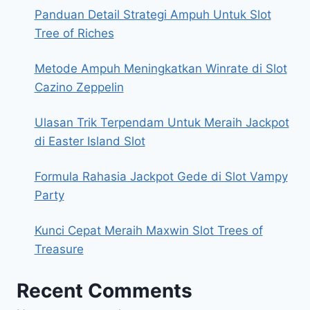
Panduan Detail Strategi Ampuh Untuk Slot
Tree of Riches
Metode Ampuh Meningkatkan Winrate di Slot
Cazino Zeppelin
Ulasan Trik Terpendam Untuk Meraih Jackpot
di Easter Island Slot
Formula Rahasia Jackpot Gede di Slot Vampy
Party
Kunci Cepat Meraih Maxwin Slot Trees of
Treasure
Recent Comments