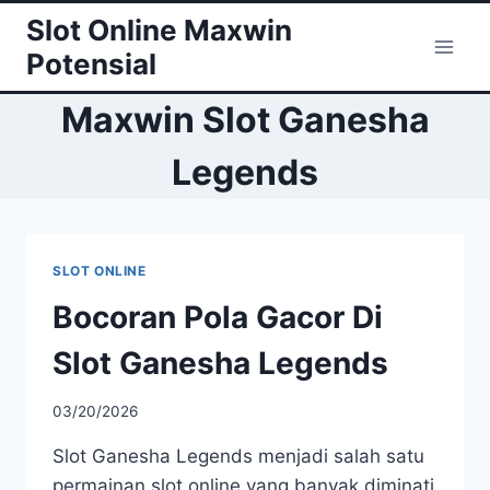
Skip
Slot Online Maxwin
to
Potensial
content
Maxwin Slot Ganesha
Legends
SLOT ONLINE
Bocoran Pola Gacor Di
Slot Ganesha Legends
03/20/2026
Slot Ganesha Legends menjadi salah satu
permainan slot online yang banyak diminati