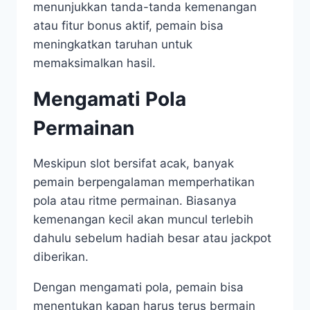
menunjukkan tanda-tanda kemenangan
atau fitur bonus aktif, pemain bisa
meningkatkan taruhan untuk
memaksimalkan hasil.
Mengamati Pola
Permainan
Meskipun slot bersifat acak, banyak
pemain berpengalaman memperhatikan
pola atau ritme permainan. Biasanya
kemenangan kecil akan muncul terlebih
dahulu sebelum hadiah besar atau jackpot
diberikan.
Dengan mengamati pola, pemain bisa
menentukan kapan harus terus bermain