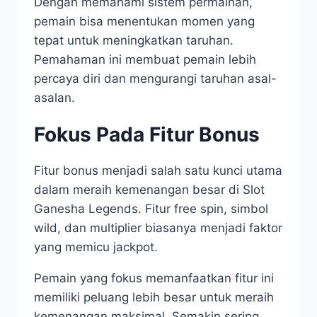
Dengan memahami sistem permainan,
pemain bisa menentukan momen yang
tepat untuk meningkatkan taruhan.
Pemahaman ini membuat pemain lebih
percaya diri dan mengurangi taruhan asal-
asalan.
Fokus Pada Fitur Bonus
Fitur bonus menjadi salah satu kunci utama
dalam meraih kemenangan besar di Slot
Ganesha Legends. Fitur free spin, simbol
wild, dan multiplier biasanya menjadi faktor
yang memicu jackpot.
Pemain yang fokus memanfaatkan fitur ini
memiliki peluang lebih besar untuk meraih
kemenangan maksimal. Semakin sering