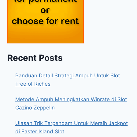
Recent Posts
Panduan Detail Strategi Ampuh Untuk Slot
Tree of Riches
Metode Ampuh Meningkatkan Winrate di Slot
Cazino Zeppelin
Ulasan Trik Terpendam Untuk Meraih Jackpot
di Easter Island Slot