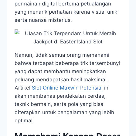
permainan digital bertema petualangan
yang menarik perhatian karena visual unik
serta nuansa misterius.
Namun, tidak semua orang memahami
bahwa terdapat beberapa trik tersembunyi
yang dapat membantu meningkatkan
peluang mendapatkan hasil maksimal.
Artikel
Slot Online Maxwin Potensial
ini
akan membahas pendekatan cerdas,
teknik bermain, serta pola yang bisa
diterapkan untuk pengalaman yang lebih
optimal.