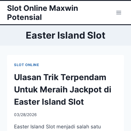
Skip
Slot Online Maxwin
to
Potensial
content
Easter Island Slot
SLOT ONLINE
Ulasan Trik Terpendam
Untuk Meraih Jackpot di
Easter Island Slot
03/28/2026
Easter Island Slot menjadi salah satu