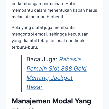
perkembangan permainan. Hal ini
membantu dalam menentukan kapan harus
melanjutkan atau berhenti.
Pola yang stabil juga membantu
mengontrol emosi, sehingga keputusan
yang diambil tetap rasional dan tidak
terburu-buru.
Baca Juga:
Rahasia
Pemain Slot 888 Gold
Menang Jackpot
Besar
Manajemen Modal Yang