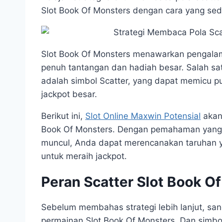
Slot Book Of Monsters dengan cara yang se
Slot Book Of Monsters menawarkan pengala
penuh tantangan dan hadiah besar. Salah satu
adalah simbol Scatter, yang dapat memicu 
jackpot besar.
Berikut ini,
Slot Online Maxwin Potensial
akan
Book Of Monsters. Dengan pemahaman yang 
muncul, Anda dapat merencanakan taruhan y
untuk meraih jackpot.
Peran Scatter Slot Book O
Sebelum membahas strategi lebih lanjut, sa
permainan Slot Book Of Monsters. Dan simbol