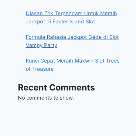
Ulasan Trik Terpendam Untuk Meraih
Jackpot di Easter Island Slot
Formula Rahasia Jackpot Gede di Slot
Vampy Party
Kunci Cepat Meraih Maxwin Slot Trees
of Treasure
Recent Comments
No comments to show.