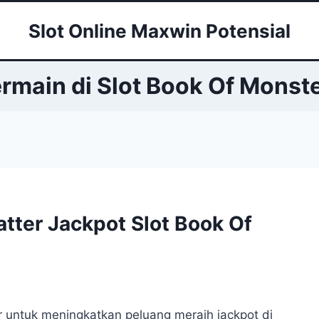
Slot Online Maxwin Potensial
rmain di Slot Book Of Monst
tter Jackpot Slot Book Of
er untuk meningkatkan peluang meraih jackpot di