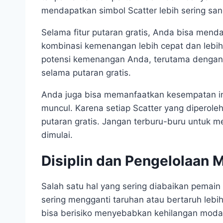
mendapatkan simbol Scatter lebih sering san
Selama fitur putaran gratis, Anda bisa me
kombinasi kemenangan lebih cepat dan lebih
potensi kemenangan Anda, terutama dengan
selama putaran gratis.
Anda juga bisa memanfaatkan kesempatan ini
muncul. Karena setiap Scatter yang diperoleh
putaran gratis. Jangan terburu-buru untuk me
dimulai.
Disiplin dan Pengelolaan 
Salah satu hal yang sering diabaikan pemain 
sering mengganti taruhan atau bertaruh lebi
bisa berisiko menyebabkan kehilangan modal