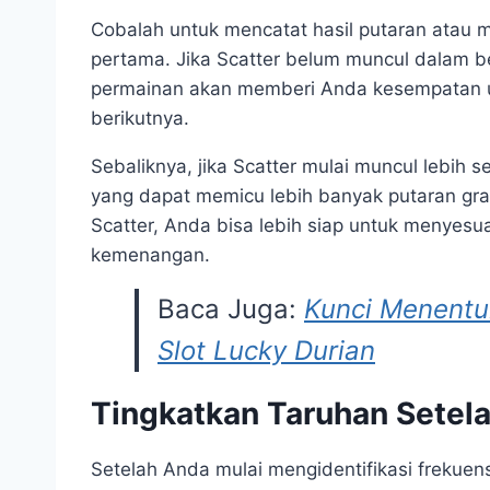
Cobalah untuk mencatat hasil putaran atau 
pertama. Jika Scatter belum muncul dalam 
permainan akan memberi Anda kesempatan u
berikutnya.
Sebaliknya, jika Scatter mulai muncul lebih 
yang dapat memicu lebih banyak putaran gr
Scatter, Anda bisa lebih siap untuk menyes
kemenangan.
Baca Juga:
Kunci Menentu
Slot Lucky Durian
Tingkatkan Taruhan Setela
Setelah Anda mulai mengidentifikasi frekuen